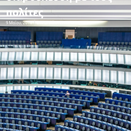
πολίτες
9 Μαΐου, 2018
ΕΥΡΩΠΑΪΚΗ ΕΠΙΤΡΟΠΉ
,
Νέα