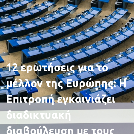
12 ερωτήσεις για το
μέλλον της Ευρώπης: Η
Επιτροπή εγκαινιάζει
διαδικτυακή
διαβούλευση με τους