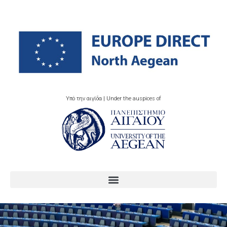
Υπό την αιγίδα | Under the auspices of