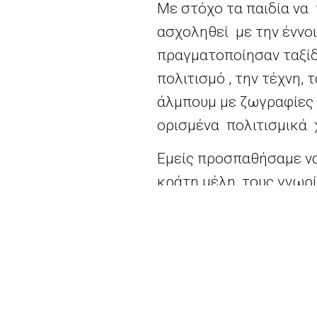
Με στόχο τα παιδία να 
ασχοληθεί με την έννο
πραγματοποίησαν ταξίδ
πολιτισμό , την τέχνη,
άλμπουμ με ζωγραφίες 
ορισμένα πολιτισμικά 
Εμείς προσπαθήσαμε να
κράτη μέλη, τους γνωρ
κατασκευάσαμε την σημ
του κρυμμένου θησαυρο
Τέλος, τους μοιράσαμε
Διαβατήριο για την Ευ