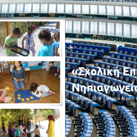
«Σχολική Επ
Νηπιαγωγεί
15 Μαΐου, 2018
Βόρειο Αιγαίο
,