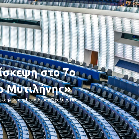
ίσκεψη στο 7ο
ο Μυτιλήνης»
Εκδηλώσεις
,
Εκπαίδευση/Σχολεία
,
Νέα