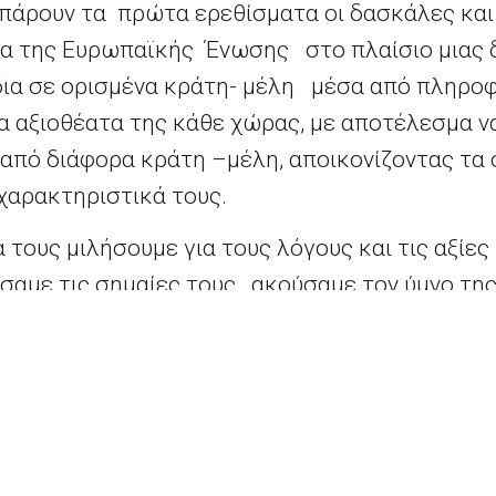
πάρουν τα πρώτα ερεθίσματα οι δασκάλες και 
ια της Ευρωπαϊκής Ένωσης στο πλαίσιο μιας
ια σε ορισμένα κράτη- μέλη μέσα από πληροφ
 τα αξιοθέατα της κάθε χώρας, με αποτέλεσμα
από διάφορα κράτη –μέλη, αποικονίζοντας τα 
χαρακτηριστικά τους.
 τους μιλήσουμε για τους λόγους και τις αξίε
ίσαμε τις σημαίες τους, ακούσαμε τον ύμνο τη
αία της Ευρωπαϊκής Ένωσης, αφού πρώτα είχαμ
ύ, ψάχνοντας τα 12 αστέρια της σημαίας στην
 εκπαιδευτικό υλικό με θέμα: « Ζωγραφίζω και
ρωπαϊκή Ένωση»