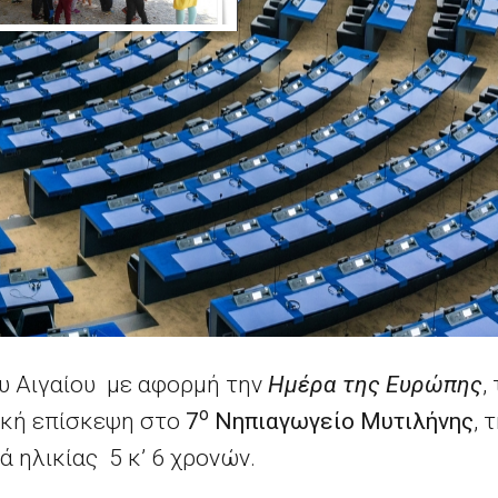
ου Αιγαίου με αφορμή την
Ημέρα της Ευρώπης
,
ο
κή επίσκεψη στο
7
Νηπιαγωγείο
Μυτιλήνης
, 
 ηλικίας 5 κ’ 6 χρονών.