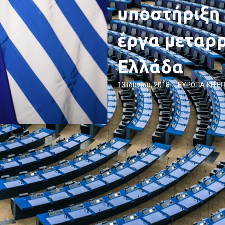
υποστήριξη 
έργα μεταρ
Ελλάδα
13 Ιουνίου, 2018
ΕΥΡΩΠΑΪΚΗ Ε