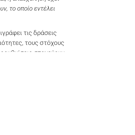
υν, το οποίο εντέλει
ιγράφει τις δράσεις
ιότητες, τους στόχους
αρρυθμίσεις στοχεύουν
ς προκλήσεις, να
ύ φάσμα των έργων θα
η βελτίωση της
ει την Ελλάδα να
ονίζει τη δημόσια
ητα και την