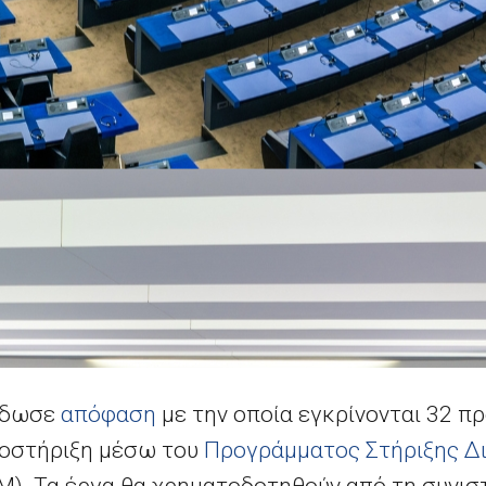
έδωσε
απόφαση
με την οποία εγκρίνονται 32 π
ποστήριξη μέσω του
Προγράμματος Στήριξης Δ
). Τα έργα θα χρηματοδοτηθούν από τη συνισ