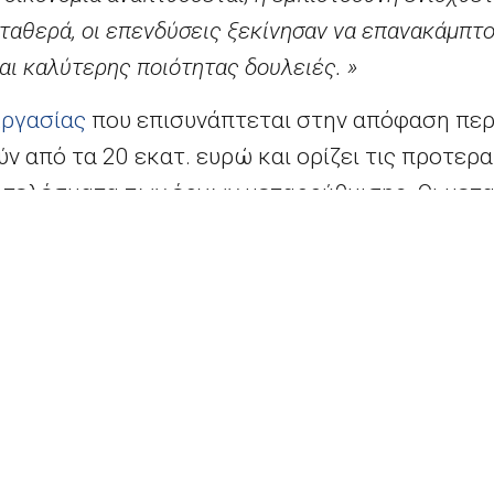
σταθερά, οι επενδύσεις ξεκίνησαν να επανακάμπτο
αι καλύτερης ποιότητας δουλειές. »
Εργασίας
που επισυνάπτεται στην απόφαση περ
 από τα 20 εκατ. ευρώ και ορίζει τις προτερα
οτελέσματα των έργων μεταρρύθμισης. Οι μετ
α να αντιμετωπίσει οικονομικές και κοινωνικέ
πιο συνεκτική και πιο ανταγωνιστική. Το ευρ
ση της απασχόλησης και της ανάπτυξης και στ
 ανθρώπων με απτούς τρόπους.
 παρέχεται με την σημερινή απόφαση θα βοηθήσ
ίζει την είσπραξη των εσόδων της, να εκσυγχρ
 και τοπικό επίπεδο και να βελτιώσει την ποιότ