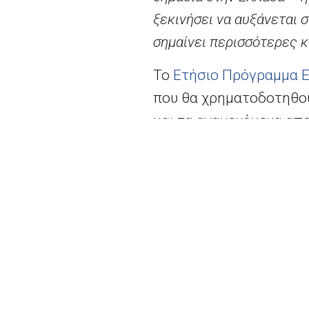
ξεκινήσει να αυξάνεται 
σημαίνει περισσότερες κ
Το
Ετήσιο Πρόγραμμα 
που θα χρηματοδοτηθούν
και τα αναμενόμενα απ
να βοηθήσουν την Ελλάδ
καταστήσουν την χώρα 
συνεισφέρει στην τόνω
καθημερινής ζωής των
Η τεχνική βοήθεια που
συνεχίσει να μεταρρυθμ
διοίκησή της σε εθνικό