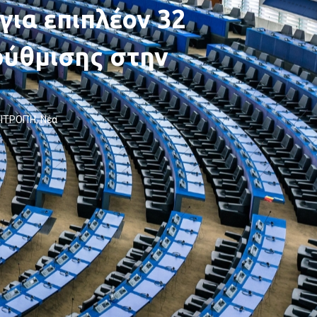
για επιπλέον 32
ρύθμισης στην
ΠΙΤΡΟΠΉ
,
Νέα