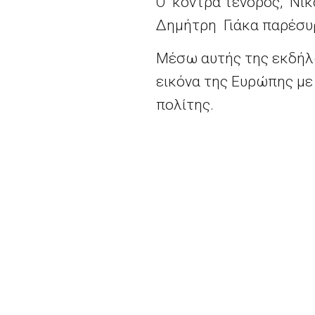
Ο κόντρα τενόρος, Νίκ
Δημήτρη Γιάκα παρέσυρ
Μέσω αυτής της εκδήλω
εικόνα της Ευρώπης με 
πολίτης.
Ευρωπαϊκή Ημέρα Μουσικής-
2026 - Europe Direct North Aegean | All righ