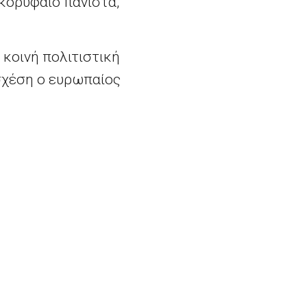
 κορυφαίο πανίστα,
κοινή πολιτιστική
 σχέση ο ευρωπαίος
ΦΠΑ: Η Ευρωπαϊκή Επιτροπή χαιρετίζει τη θέσπιση νέων εργαλείων για την καταπολέμηση της απάτης στην ΕE