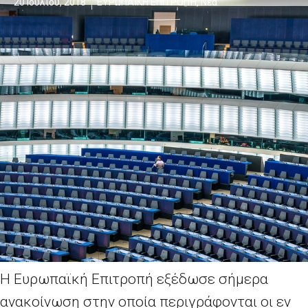
20 Ιουλίου, 2018
ΕΥΡΩΠΑΪΚΗ ΕΠΙΤΡΟΠΉ
,
Νέα
Η Ευρωπαϊκή Επιτροπή εξέδωσε σήμερα
ανακοίνωση στην οποία περιγράφονται οι εν