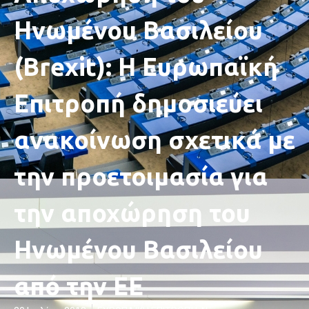
Ηνωμένου Βασιλείου
(Brexit): Η Ευρωπαϊκή
Επιτροπή δημοσιεύει
ανακοίνωση σχετικά με
την προετοιμασία για
την αποχώρηση του
Ηνωμένου Βασιλείου
από την ΕΕ