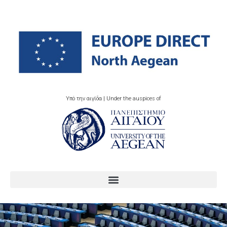
Υπό την αιγίδα | Under the auspices of