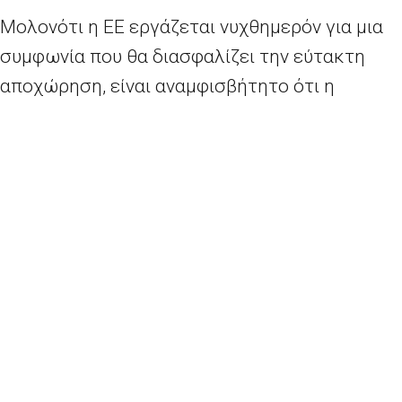
Μολονότι η ΕΕ εργάζεται νυχθημερόν για μια
συμφωνία που θα διασφαλίζει την εύτακτη
αποχώρηση, είναι αναμφισβήτητο ότι η
αποχώρηση του Ηνωμένου Βασιλείου θα
προκαλέσει διαταραχές —για παράδειγμα, στις
αλυσίδες εφοδιασμού των επιχειρήσεων—
είτε επιτευχθεί συμφωνία είτε όχι. Δεδομένου
ότι δεν είναι ακόμη καθόλου βέβαιο ότι την εν
λόγω ημερομηνία θα υπάρχει επικυρωμένη
συμφωνία αποχώρησης, ούτε είναι γνωστό τι
θα συνεπάγεται αυτή, συνεχίζονται οι
προετοιμασίες, ώστε να διασφαλιστεί ότι τα
θεσμικά όργανα της ΕΕ, τα κράτη μέλη και οι