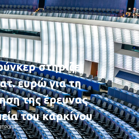
ιούνκερ στηρίζει
ατ. ευρώ για τη
ηση της έρευνας
πεία του καρκίνου
ΠΙΤΡΟΠΉ