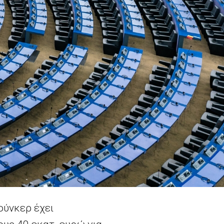
ούνκερ έχει