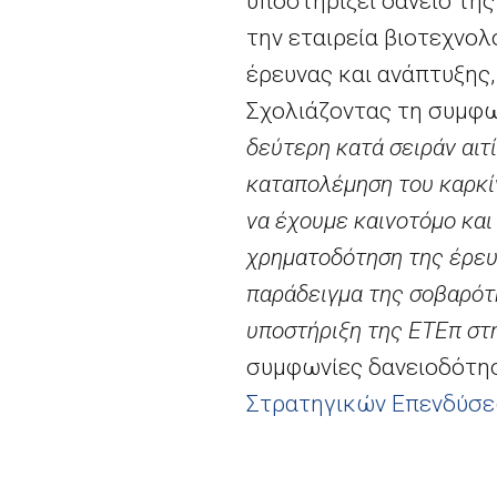
υποστηρίξει δάνειο τη
την εταιρεία βιοτεχνο
έρευνας και ανάπτυξης
Σχολιάζοντας τη συμφω
δεύτερη κατά σειράν αιτ
καταπολέμηση του καρκί
να έχουμε καινοτόμο κα
χρηματοδότηση της έρευ
παράδειγμα της σοβαρότ
υποστήριξη της ΕΤΕπ στη
συμφωνίες δανειοδότη
Στρατηγικών Επενδύσεων
πρόσθετες επενδύσεις σ
τον αρχικό στόχο επεν