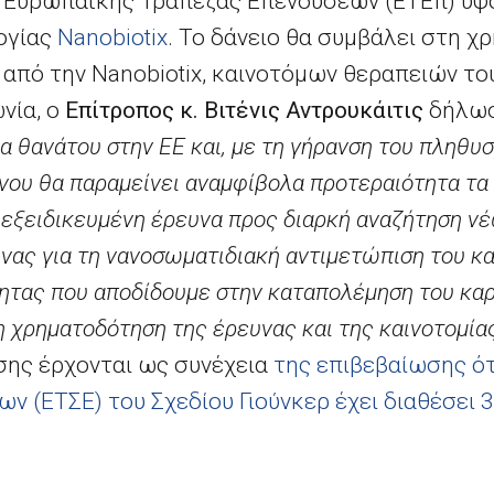
ς Ευρωπαϊκής Τράπεζας Επενδύσεων (ΕΤΕπ) ύψο
λογίας
Nanobiotix
. Το δάνειο θα συμβάλει στη 
, από την
Nanobiotix
, καινοτόμων θεραπειών το
νία, ο
Επίτροπος κ. Βιτένις Αντρουκάιτις
δήλω
ία θανάτου στην ΕΕ και, με τη γήρανση του πληθυ
νου θα παραμείνει αναμφίβολα προτεραιότητα τα 
ι εξειδικευμένη έρευνα προς διαρκή αναζήτηση ν
νας για τη νανοσωματιδιακή αντιμετώπιση του κ
ητας που αποδίδουμε στην καταπολέμηση του καρκ
 χρηματοδότηση της έρευνας και της καινοτομίας
σης έρχονται ως συνέχεια
της επιβεβαίωσης ότ
 (ΕΤΣΕ) του Σχεδίου Γιούνκερ έχει διαθέσει 3
ε ολόκληρη την ΕΕ από τον Ιούλιο του 2015, ο
δύσεων ύψους 315 δισ. ευρώ. Ενημερωτικά δελτ