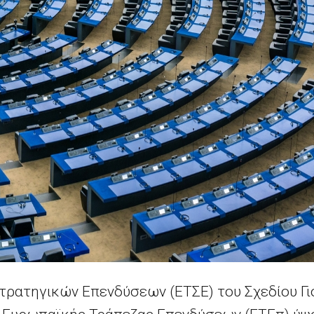
τρατηγικών Επενδύσεων (ΕΤΣΕ) του Σχεδίου Γι