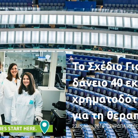
Το Σχέδιο Γ
δάνειο 40 εκ
χρηματοδότ
για τη θερα
27 Ιουλίου, 2018
ΕΥΡΩΠΑΪΚΗ Ε