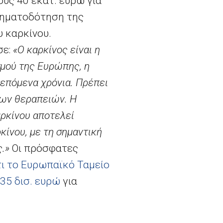
υς 40 εκατ. ευρώ για
χρηματοδότηση της
υ καρκίνου.
σε:
«Ο καρκίνος είναι η
σμού της Ευρώπης, η
επόμενα χρόνια. Πρέπει
έων θεραπειών. Η
αρκίνου αποτελεί
ίνου, με τη σημαντική
.»
Οι πρόσφατες
ι το Ευρωπαϊκό Ταμείο
35 δισ. ευρώ
για
ι οποίες υπερβαίνουν
ία σχετικά με τα