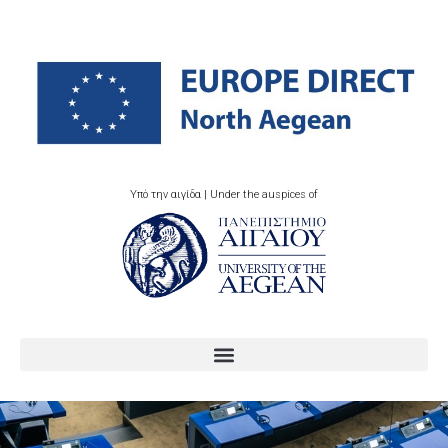
Υπό την αιγίδα | Under the auspices of