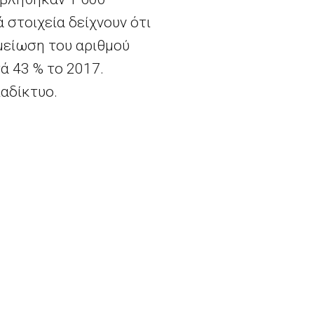
 στοιχεία δείχνουν ότι
μείωση του αριθμού
ά 43
% το 2017.
αδίκτυο.
Η ΕΕ βοηθά τη Σουηδία με επιχείρηση πολιτικής προστασίας – ρεκόρ στην κατάσβεση ων δασικών πυρκαγιών