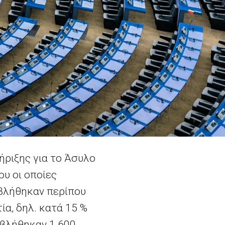
ήριξης για το Άσυλο
υ οι οποίες
οβλήθηκαν περίπου
ία, δηλ. κατά 15
%
οβλήθηκαν 1
600