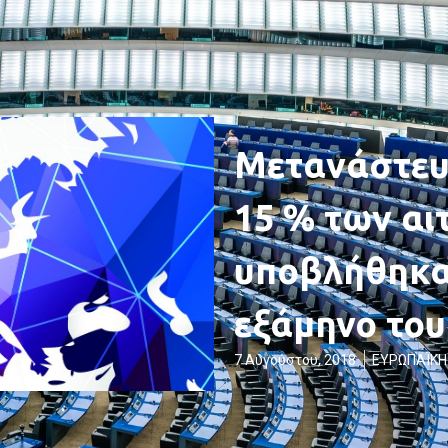
Μετανάστευ
15 % των αι
υποβλήθηκα
εξάμηνο του
7 Αυγούστου, 2018
ΕΥΡΩΠΑΪΚΗ