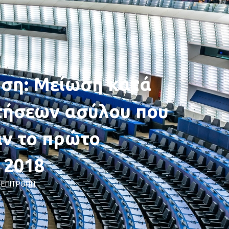
ση: Μείωση κατά
τήσεων ασύλου που
ν το πρώτο
 2018
 ΕΠΙΤΡΟΠΉ