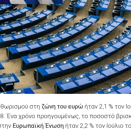
ηθωρισμού στη
ζώνη του ευρώ
ήταν 2,1 % τον Ιο
018. Ένα χρόνο προηγουμένως, το ποσοστό βρισκ
στην
Ευρωπαϊκή Ένωση
ήταν 2,2 % τον Ιούλιο το