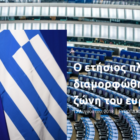
Ο ετήσιος 
διαμορφώθη
ζώνη του ε
17 Αυγούστου, 2018
ΕΥΡΩΠΑΪΚ