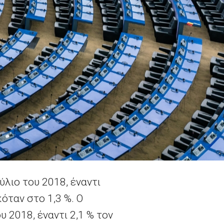
ύλιο του 2018, έναντι
όταν στο 1,3 %. Ο
υ 2018, έναντι 2,1 % τον