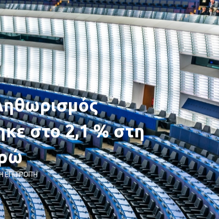
πληθωρισμός
κε στο 2,1 % στη
υρώ
Η ΕΠΙΤΡΟΠΉ