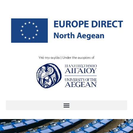
Υπό την αιγίδα | Under the auspices of