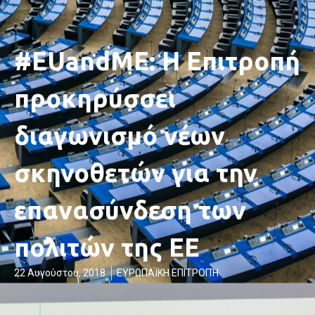
#EUandME: Η Επιτροπή
προκηρύσσει
διαγωνισμό νέων
σκηνοθετών για την
επανασύνδεση των
πολιτών της ΕΕ
22 Αυγούστου, 2018
ΕΥΡΩΠΑΪΚΗ ΕΠΙΤΡΟΠΉ