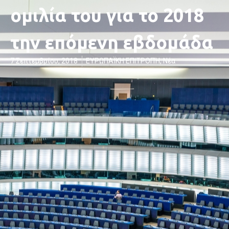
ομιλία του για το 2018
την επόμενη εβδομάδα
7 Σεπτεμβρίου, 2018
ΕΥΡΩΠΑΪΚΗ ΕΠΙΤΡΟΠΉ
,
Νέα