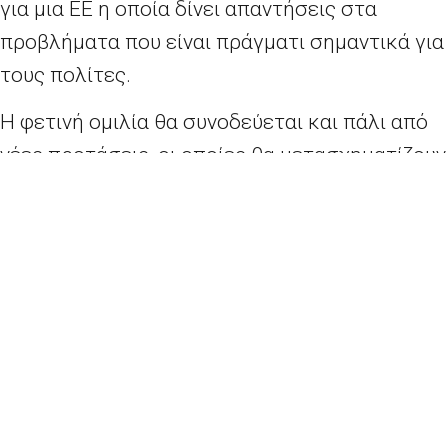
για μια ΕΕ η οποία δίνει απαντήσεις στα
προβλήματα που είναι πράγματι σημαντικά για
τους πολίτες.
Η φετινή ομιλία θα συνοδεύεται και πάλι από
νέες προτάσεις, οι οποίες θα μετασχηματίζουν
αμέσως τα λόγια σε πράξη. Μέχρι τη σύνοδο
κορυφής του Σιμπίου ο Πρόεδρος θα υποβάλει
προτάσεις ικανές να ωφελήσουν τους πολίτες
και να ανοίξουν τον δρόμο για μια ευρεία
συζήτηση κατά το διάστημα πριν από τις
ευρωπαϊκές εκλογές.
Ιστορικό
Η ομιλία για την κατάσταση της Ένωσης