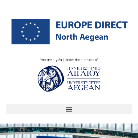
Υπό την αιγίδα | Under the auspices of