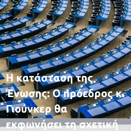
Η κατάσταση της
Ένωσης: Ο πρόεδρος κ.
Γιούνκερ θα
εκφωνήσει τη σχετική