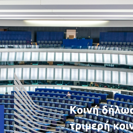
Κοινή δήλωσ
τριμερή κοι