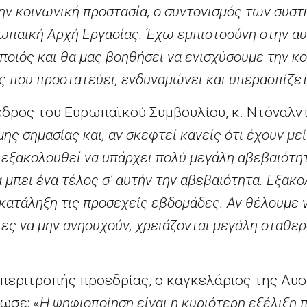
την κοινωνική προστασία, ο συντονισμός των συσ
ωπαϊκή Αρχή Εργασίας. Έχω εμπιστοσύνη στην αυ
οιός και θα μας βοηθήσει να ενισχύσουμε την κο
που προστατεύει, ενδυναμώνει και υπερασπίζετα
δρος του Ευρωπαϊκού Συμβουλίου, κ. Ντόναλν
μης σημασίας και, αν σκεφτεί κανείς ότι έχουν με
, εξακολουθεί να υπάρχει πολύ μεγάλη αβεβαιότητ
α μπει ένα τέλος σ’ αυτήν την αβεβαιότητα. Εξακ
κατάληξη τις προσεχείς εβδομάδες. Αν θέλουμε 
ίτες να μην ανησυχούν, χρειάζονται μεγάλη σταθε
περιτροπής προεδρίας, ο καγκελάριος της Αυσ
λωσε: «
Η ψηφιοποίηση είναι η κυριότερη εξέλιξη 