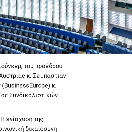
ιούνκερ, του προέδρου
Αυστρίας κ. Σεμπάστιαν
 (
BusinessEurope
) κ.
ίας Συνδικαλιστικών
«
Η ενίσχυση της
οινωνική δικαιοσύνη