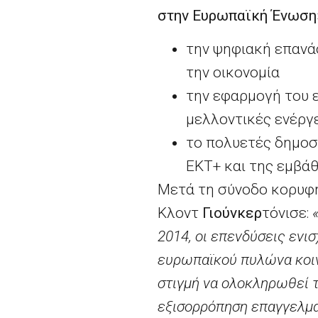
στην Ευρωπαϊκή Ένωση
την ψηφιακή επανάσ
την οικονομία
την εφαρμογή του 
μελλοντικές ενέργ
το πολυετές δημοσ
ΕΚΤ+ και της εμβά
Μετά τη σύνοδο κορυφή
Κλοντ
Γιούνκερ
τόνισε:
2014, οι επενδύσεις ενι
ευρωπαϊκού πυλώνα κοι
στιγμή να ολοκληρωθεί τ
εξισορρόπηση επαγγελμα