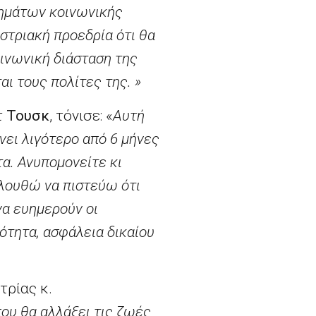
τημάτων κοινωνικής
στριακή προεδρία ότι θα
ινωνική διάσταση της
ι τους πολίτες της. »
τ
Τουσκ
, τόνισε: «
Αυτή
ίνει λιγότερο από 6 μήνες
α. Ανυπομονείτε κι
ολουθώ να πιστεύω ότι
να ευημερούν οι
ρότητα, ασφάλεια δικαίου
τρίας κ.
που θα αλλάξει τις ζωές