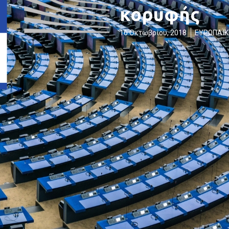
κορυφής
16 Οκτωβρίου, 2018
ΕΥΡΩΠΑΪΚ