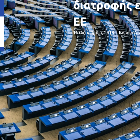
διατροφής ε
ΕΕ
16 Οκτωβρίου, 2018
Βόρειο Αι