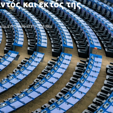
ντός και εκτός της
γαίο
,
ΕΥΡΩΠΑΪΚΗ ΕΠΙΤΡΟΠΉ
,
Νέα