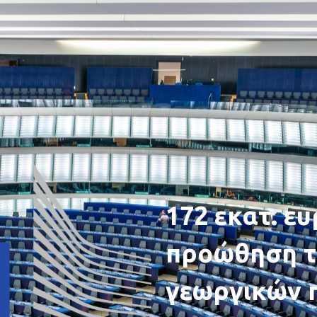
172 εκατ. ευ
προώθηση τ
γεωργικών 