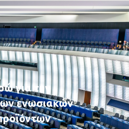
ρώ για την
ων ενωσιακών
προϊόντων