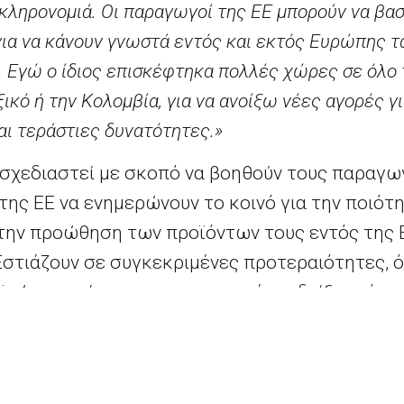
 κληρονομιά. Οι παραγωγοί της ΕΕ μπορούν να βασ
ια να κάνουν γνωστά εντός και εκτός Ευρώπης τ
. Εγώ ο ίδιος επισκέφτηκα πολλές χώρες σε όλο 
ξικό ή την Κολομβία, για να ανοίξω νέες αγορές γι
αι τεράστιες δυνατότητες.»
σχεδιαστεί με σκοπό να βοηθούν τους παραγω
της ΕΕ να ενημερώνουν το κοινό για την ποιότ
 την προώθηση των προϊόντων τους εντός της 
Εστιάζουν σε συγκεκριμένες προτεραιότητες, 
κών τροφίμων με γεωγραφικές ενδείξεις, ή οι 
 προγράμματα
, τα 48 απευθύνονται σε χώρες ε
οσωπούνται επίσης σημαντικά. Για παράδειγμα