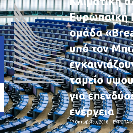
Κλιματική α
Ευρωπαϊκή Ε
ομάδα «Bre
υπό τον Μπι
εγκαινιάζου
ταμείο ύψου
για επενδύσ
ενέργεια
17 Οκτωβρίου, 2018
ΕΥΡΩΠΑΪΚ