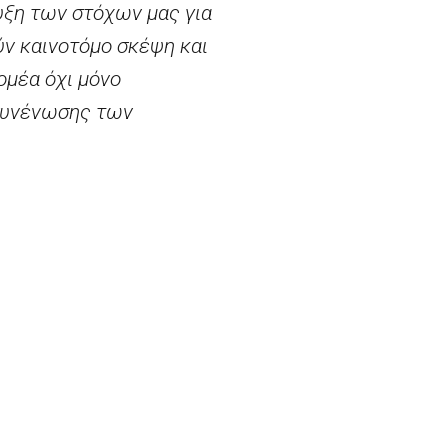
υξη των στόχων μας για
ύν καινοτόμο σκέψη και
ομέα όχι μόνο
 συνένωσης των
ρόσθεσε:
«Τηρούμε τη
τη χρηματοδότηση της
μείου θα προορίζεται για
τύχουν σημαντικές και
 δήλωσε τα
 τις χειρότερες
 αποδειχθεί πολύτιμος