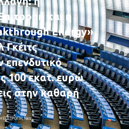
λλαγή: η
πιτροπή και η
akthrough Energy»
λ Γκέιτς
ν επενδυτικό
ς 100 εκατ. ευρώ
εις στην καθαρή
Η ΕΠΙΤΡΟΠΉ
,
Νέα