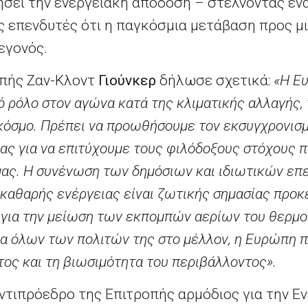
ήσει την ενεργειακή απόδοση – στέλνοντας ένα
ς επενδυτές ότι η παγκόσμια μετάβαση προς μ
γεγονός.
οπής Ζαν-Κλοντ
Γιούνκερ
δήλωσε σχετικά:
«Η Ε
κό ρόλο στον αγώνα κατά της κλιματικής αλλαγής,
ν κόσμο. Πρέπει να προωθήσουμε τον εκσυγχρονισ
ίας για να επιτύχουμε τους φιλόδοξους στόχους π
μας. Η συνένωση των δημόσιων και ιδιωτικών επ
 καθαρής ενέργειας είναι ζωτικής σημασίας προκ
για την μείωση των εκπομπών αερίων του θερμοκ
α όλων των πολιτών της στο μέλλον, η Ευρώπη πρ
τος και τη βιωσιμότητα του περιβάλλοντος».
ντιπρόεδρο της Επιτροπής αρμόδιος για την Ε