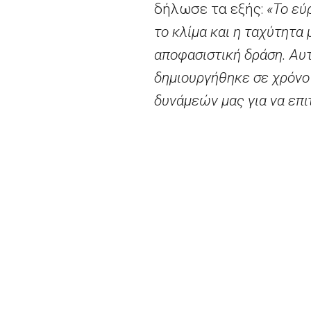
δήλωσε τα εξής:
«Το εύ
το κλίμα και η ταχύτητα
αποφασιστική δράση. Αυτ
δημιουργήθηκε σε χρόνο
δυνάμεών μας για να επι
Ο Κάρλος
M
οέδας
, Επί
δέσμευσή μας για ενίσχυ
καινοτομίας για καθαρή 
ευρωπαϊκούς φορείς καιν
διαρκείς μειώσεις των 
Ο Μπιλ
Γκέιτς
, Πρόεδρ
εξής:
«Χρειαζόμαστε νέες
επιπτώσεις της κλιματι