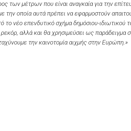
ρος των μέτρων που είναι αναγκαία για την επίτε
 με την οποία αυτά πρέπει να εφαρμοστούν απαιτο
ό το νέο επενδυτικό σχήμα δημόσιου-ιδιωτικού τ
 ρεκόρ, αλλά και θα χρησιμεύσει ως παράδειγμα
ταχύνουμε την καινοτομία αιχμής στην Ευρώπη.»
τροπος Έρευνας, Επιστήμης και Καινοτομίας, π
ση της συνεργασίας δημόσιου-ιδιωτικού τομέα σ
ενέργεια. Το κεφάλαιο των 100 εκατ. ευρώ του τα
οτομίας και επιχειρήσεις με δυνατότητες να επι
εκπομπών αερίων του θερμοκηπίου.»
ος της ομάδας «
Breakthrough Energy Ventures
»,
 τεχνολογίες για να μπορέσουμε να αποτρέψουμε
κής αλλαγής. Ο ηγετικός ρόλος της Ευρώπης έχει