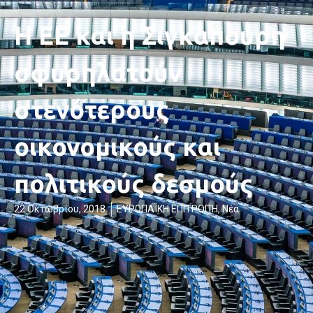
Η ΕΕ και η Σιγκαπούρη
σφυρηλατούν
στενότερους
οικονομικούς και
πολιτικούς δεσμούς
22 Οκτωβρίου, 2018
ΕΥΡΩΠΑΪΚΗ ΕΠΙΤΡΟΠΉ
,
Νέα