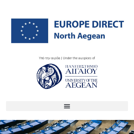
Υπό την αιγίδα | Under the auspices of