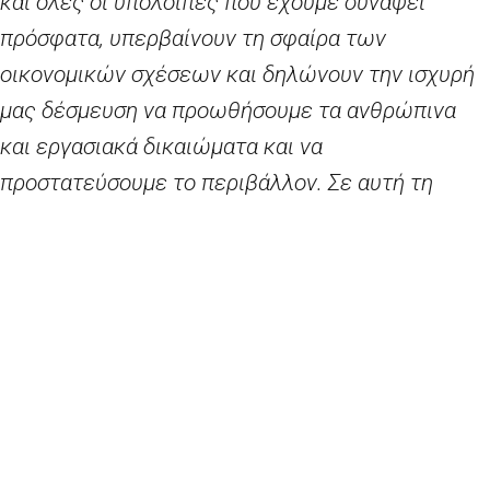
και όλες οι υπόλοιπες που έχουμε συνάψει
πρόσφατα, υπερβαίνουν τη σφαίρα των
οικονομικών σχέσεων και δηλώνουν την ισχυρή
μας δέσμευση να προωθήσουμε τα ανθρώπινα
και εργασιακά δικαιώματα και να
προστατεύσουμε το περιβάλλον. Σε αυτή τη
δύσκολη περίοδο που διέρχεται ο κόσμος,
χρειαζόμαστε ισχυρούς συμμάχους όπως η
Σιγκαπούρη για να προστατεύσουμε το
βασιζόμενο σε κανόνες παγκόσμιο εμπορικό
σύστημα
.»
Εντός της ομάδας κρατών του
ASEAN
, η
Σιγκαπούρη είναι μακράν ο σημαντικότερος
εμπορικός εταίρος της ΕΕ, με συνολικές