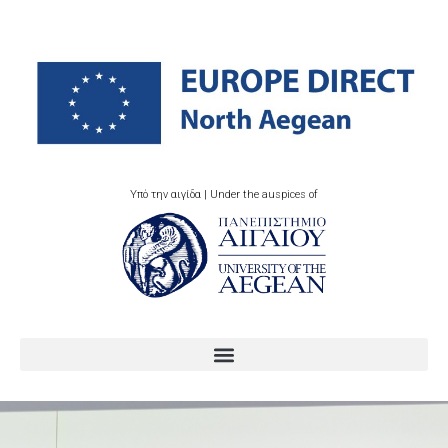
Υπό την αιγίδα | Under the auspices of