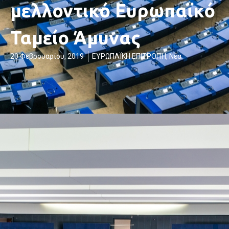
μελλοντικό Ευρωπαϊκό
Ταμείο Άμυνας
20 Φεβρουαρίου, 2019
ΕΥΡΩΠΑΪΚΗ ΕΠΙΤΡΟΠΉ
,
Νέα