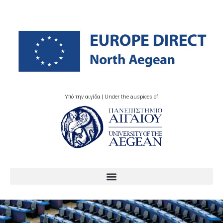
Υπό την αιγίδα | Under the auspices of