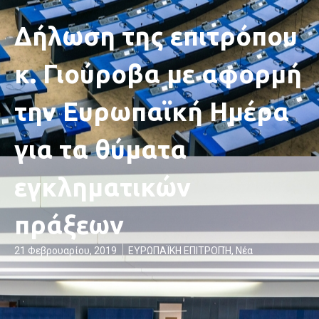
Δήλωση της επιτρόπου
κ. Γιούροβα με αφορμή
την Ευρωπαϊκή Ημέρα
για τα θύματα
εγκληματικών
πράξεων
21 Φεβρουαρίου, 2019
ΕΥΡΩΠΑΪΚΗ ΕΠΙΤΡΟΠΉ
,
Νέα