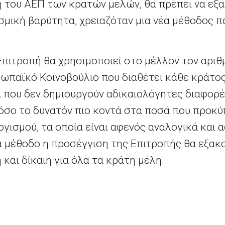
ση του ΑΕΠ των κρατών μελών, θα πρέπει να εξ
μική βαρύτητα, χρειαζόταν μια νέα μέθοδος π
 Επιτροπή θα χρησιμοποιεί στο μέλλον τον αρι
παϊκό Κοινοβούλιο που διαθέτει κάθε κράτος
ά που δεν δημιουργούν αδικαιολόγητες διαφορ
όσο το δυνατόν πιο κοντά στα ποσά που προκύ
γισμού, τα οποία είναι αφενός αναλογικά και
α μέθοδο η προσέγγιση της Επιτροπής θα εξακο
και δίκαιη για όλα τα κράτη μέλη.
βήματα;
ει την προσαρμοσμένη μέθοδο υπολογισμού α
ινής ανακοίνωσης στην Επίσημη Εφημερίδα.