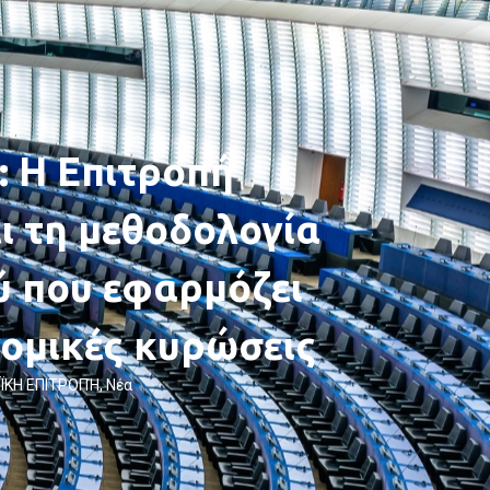
 Η Επιτροπή
ι τη μεθοδολογία
ύ που εφαρμόζει
ονομικές κυρώσεις
ΪΚΗ ΕΠΙΤΡΟΠΉ
,
Νέα