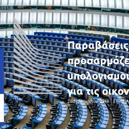
Παραβάσεις:
προσαρμόζε
υπολογισμο
για τις οικ
21 Φεβρουαρίου, 2019
ΕΥΡΩΠΑ