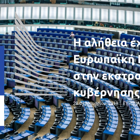
Η αλήθεια έ
Ευρωπαϊκή 
στην εκστρα
κυβέρνησης
28 Φεβρουαρίου, 2019
ΕΥΡΩΠΑ