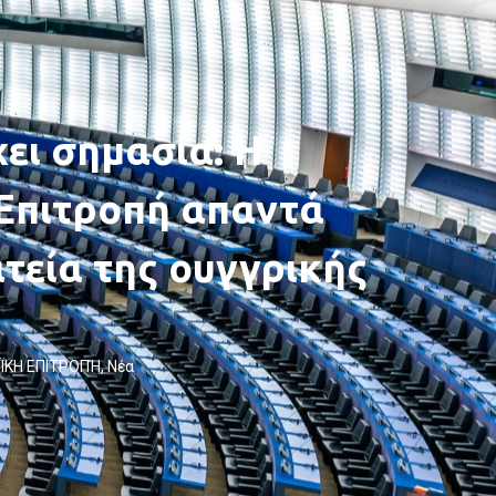
χει σημασία: Η
Επιτροπή απαντά
τεία της ουγγρικής
ΪΚΗ ΕΠΙΤΡΟΠΉ
,
Νέα