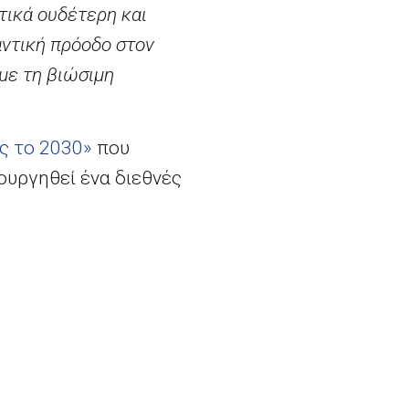
τικά ουδέτερη και
αντική πρόοδο στον
υμε τη βιώσιμη
ς το 2030»
που
ουργηθεί ένα διεθνές
απτυσσόμενες χώρες που
ιρία της παρουσίας
υγκεκριμένα την
την Κένυα, για να
κτύου. Στο δείπνο
ών. Μια συνεδρίαση