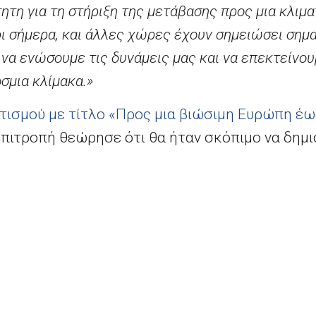
ητη για τη στήριξη της μετάβασης προς μια κλιμα
ι σήμερα, και άλλες χώρες έχουν σημειώσει σημ
ς να ενώσουμε τις δυνάμεις μας και να επεκτείνο
σμια κλίμακα.»
ισμού με τίτλο «Προς μια βιώσιμη Ευρώπη έω
πιτροπή θεώρησε ότι θα ήταν σκόπιμο να δημι
πό αναδυόμενες αγορές, ανεπτυγμένες και αν
ην προώθηση της βιώσιμης χρηματοδότησης.
ρος κ.
Ντομπρόβσκις
παρέθεσε δείπνο επ’
ευκα
πέδου από επτά βασικές δικαιοδοσίες, και σ
την Κίνα, την Ινδία, την Ιαπωνία, το Μαρόκο και 
τικές προοπτικές δημιουργίας ενός τέτοιου δι
πρόσωποι διεθνών οργανισμών και πρωτοβουλι