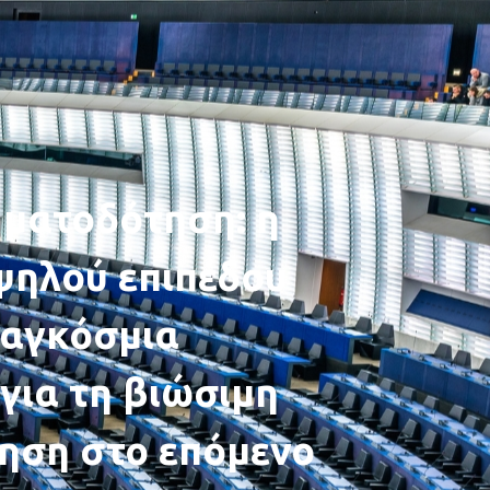
ηματοδότηση: η
ψηλού επιπέδου
παγκόσμια
για τη βιώσιμη
ηση στο επόμενο