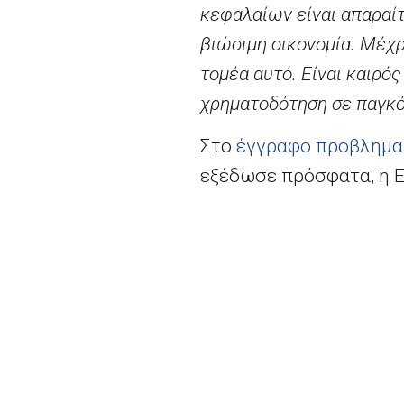
κεφαλαίων είναι απαραίτ
βιώσιμη οικονομία. Μέχρ
τομέα αυτό. Είναι καιρό
χρηματοδότηση σε παγκό
Στο
έγγραφο προβληματ
εξέδωσε πρόσφατα, η Ε
δίκτυο δικαιοδοσιών α
έχουν δεσμευθεί για τ
Ήδη χθες, ο Αντιπρόεδ
εκπροσώπων υψηλού επι
Αργεντινή, τον Καναδά, 
διερευνήσει τις μελλον
παρέστησαν επίσης εκ