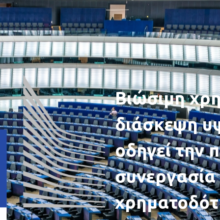
Βιώσιμη χρ
διάσκεψη υ
οδηγεί την 
συνεργασία 
χρηματοδότ