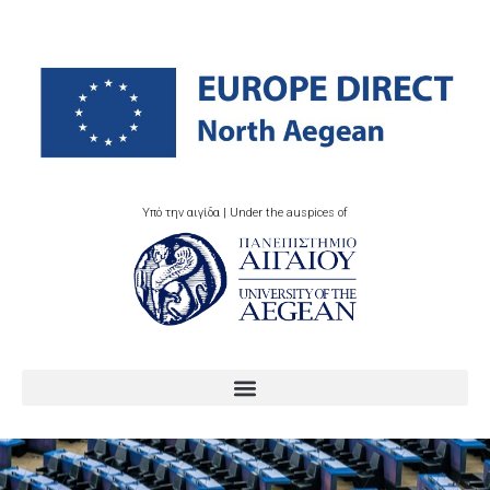
Υπό την αιγίδα | Under the auspices of