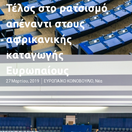
Τέλος στο ρατσισμό
απέναντι στους
αφρικανικής
καταγωγής
Ευρωπαίους
27 Μαρτίου, 2019
ΕΥΡΩΠΑΪΚΟ ΚΟΙΝΟΒΟΥΛΙΟ
,
Νέα