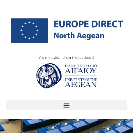
Υπό την αιγίδα | Under the auspices of