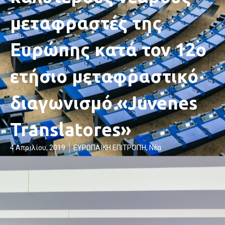
μεταφραστές της
Ευρώπης κατά τον 12ο
ετήσιο μεταφραστικό
διαγωνισμό «Juvenes
Translatores»
4 Απριλίου, 2019
ΕΥΡΩΠΑΪΚΗ ΕΠΙΤΡΟΠΉ
,
Νέα