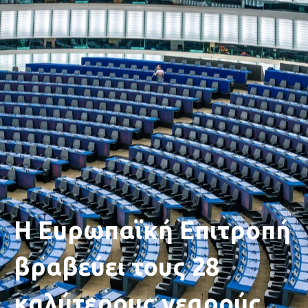
Η Ευρωπαϊκή Επιτροπή
βραβεύει τους 28
καλύτερους νεαρούς