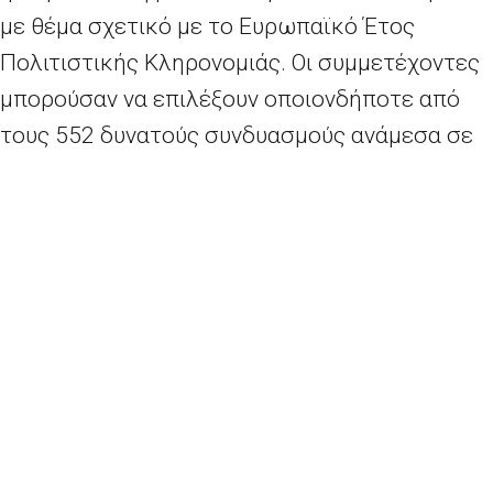
με θέμα σχετικό με το Ευρωπαϊκό Έτος
Πολιτιστικής Κληρονομιάς. Οι συμμετέχοντες
μπορούσαν να επιλέξουν οποιονδήποτε από
τους 552 δυνατούς συνδυασμούς ανάμεσα σε
δύο από τις 24 επίσημες γλώσσες της ΕΕ.
Φέτος, οι μαθήτριες και οι μαθητές
διαγωνίστηκαν μεταφράζοντας σε 154
γλωσσικούς συνδυασμούς, όπως από τα
πορτογαλικά στα ολλανδικά και από τα
ουγγρικά στα φινλανδικά. Όλοι οι νικητές
επέλεξαν να μεταφράσουν προς τη γλώσσα
που κατείχαν καλύτερα ή προς τη μητρική
τους γλώσσα — ακριβώς όπως και οι