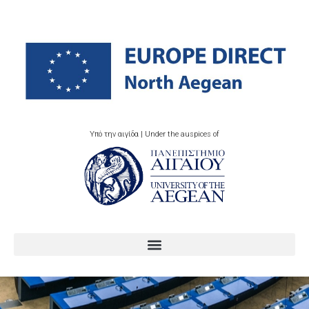
Υπό την αιγίδα | Under the auspices of