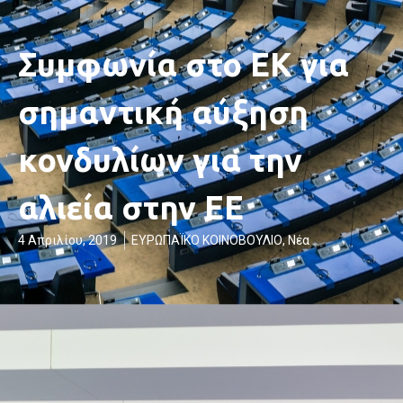
Συμφωνία στο ΕΚ για
σημαντική αύξηση
κονδυλίων για την
αλιεία στην ΕΕ
4 Απριλίου, 2019
ΕΥΡΩΠΑΪΚΟ ΚΟΙΝΟΒΟΥΛΙΟ
,
Νέα