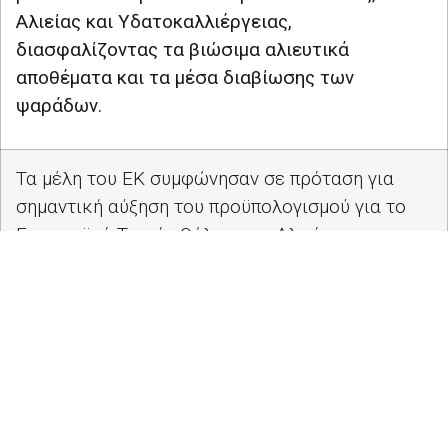
Αλιείας και Υδατοκαλλιέργειας,
διασφαλίζοντας τα βιώσιμα αλιευτικά
αποθέματα και τα μέσα διαβίωσης των
ψαράδων.
Τα μέλη του ΕΚ συμφώνησαν σε πρόταση για
σημαντική αύξηση του προϋπολογισμού για το
Ευρωπαϊκό Ταμείο Θάλασσας, Αλιείας και
Υδατοκαλλιέργειας για την περίοδο 2021-2027
(συνολικό κονδύλι ύψους 7,739 δισ. ευρώ σε
σημερινές τιμές). Το κείμενο εγκρίθηκε με 497
ψήφους υπέρ, έναντι 93 κατά και 40 αποχών.
Το ποσοστό των πόρων του ταμείου που θα
διατεθεί για τη διαχείριση της αλιείας, της
υδατοκαλλιέργειας και των αλιευτικών στόλων