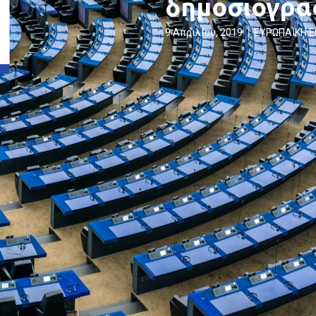
δημοσιογρα
9 Απριλίου, 2019
ΕΥΡΩΠΑΪΚΗ 