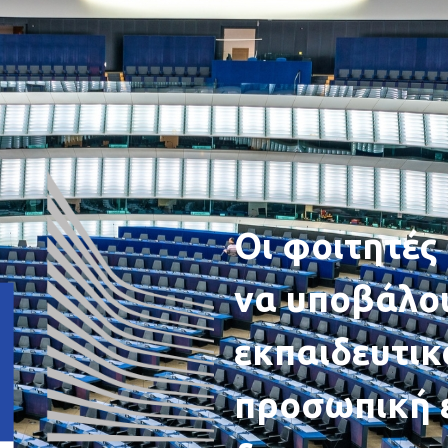
Οι φοιτητές
να υποβάλου
εκπαιδευτικ
προσωπική ε