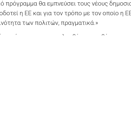
κό πρόγραμμα θα εμπνεύσει τους νέους δημοσ
οδοτεί η ΕΕ και για τον τρόπο με τον οποίο η 
ινότητα των πολιτών, πραγματικά.»
η δυνατότητα να παρακολουθήσουν μαθήματα κα
σκεφτούν τα θεσμικά όργανα της ΕΕ και να δο
οδικό Panorama που εκδίδει η αρμόδια για την
ξη υπηρεσία της Ευρωπαϊκής Επιτροπής (Γενική
οιχτό σε συμμετέχοντες από κράτη μέλη της ΕΕ
ες χώρες. Θα επιλεγούν 33 νέοι.
ή αίτησης λήγει στις 15 Ιουλίου 2019.
ορίες
εδώ
.