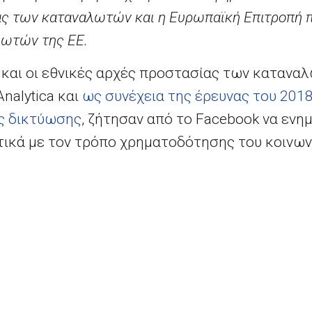
ίας των καταναλωτών και η Ευρωπαϊκή Επιτροπή 
λωτών της ΕΕ.
και οι εθνικές αρχές προστασίας των καταναλ
nalytica
και
ως συνέχεια της έρευνας του 2018
ς δικτύωσης
, ζήτησαν από το
Facebook
να ενημ
ικά με τον τρόπο χρηματοδότησης του κοινωνι
σοδήματα που αποκομίζει από τη χρήση των δε
επίσης από την πλατφόρμα να ευθυγραμμίσει 
ιο της ΕΕ για την προστασία των καταναλωτών.
ebook
θα συμπληρώσει τους όρους παροχής υπ
τι δεν χρεώνει τους χρήστες για τις υπηρεσίες
να μοιράζονται τα δεδομένα τους και να εκτί