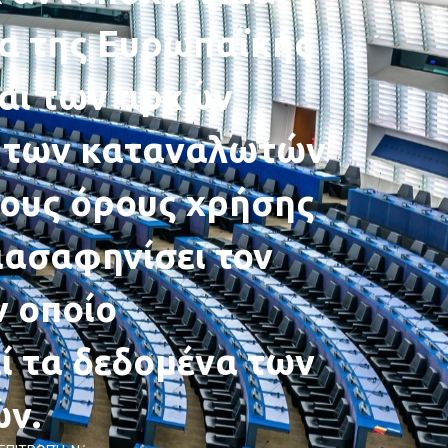
τα της Ευρωπαϊκής
αι των αρχών
 των καταναλωτών
τους όρους χρήσης
διασαφηνίσει τον
ν οποίο
ί τα δεδομένα των
ν.