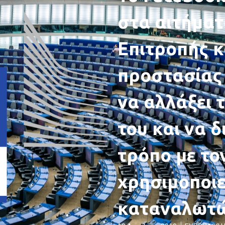
στα αιτήμα
Επιτροπής κ
προστασίας
να αλλάξει 
του και να 
τρόπο με το
χρησιμοποιε
καταναλωτώ