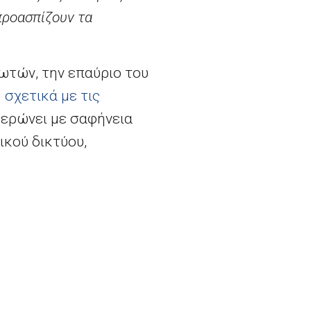
προασπίζουν τα
ωτών, την επαύριο του
 σχετικά με τις
ερώνει με σαφήνεια
κού δικτύου,
δομένων των
τους υπόλοιπους όρους
ηρεσιών του με
 του, αλλά αυτοί, ως
θενται σε εμπορικές