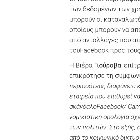
των δεδομένων των χρησ
μπορούν οι καταναλωτές
οποίους μπορούν να απε
από ανταλλαγές που απ
του
Facebook
προς τους
Η Βιέρα
Γιούροβα
, επί
επικρότησε τη συμφων
περισσότερη διαφάνεια 
εταιρεία που επιθυμεί 
σκάνδαλο
Facebook
/
Cam
νομικίστικη ορολογία σχ
των πολιτών. Στο εξής, 
από το κοινωνικό δίκτυ