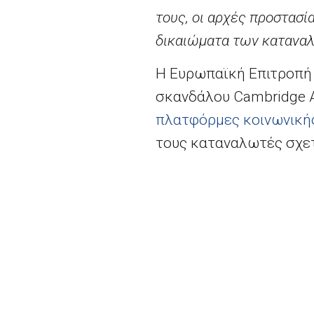
τους, οι αρχές προστασ
δικαιώματα των κατανα
Η Ευρωπαϊκή Επιτροπή 
σκανδάλου
Cambridge A
πλατφόρμες κοινωνική
τους καταναλωτές σχετ
διευκρινίζοντας τα ει
καταναλωτών. Ζήτησαν 
χρήσης της με το δίκα
Κατόπιν τούτου, το
Fac
κείμενο που θα εξηγεί ό
αντάλλαγμα, συμφωνούν 