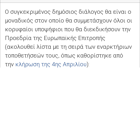
Ο συγκεκριμένος δημόσιος διάλογος θα είναι ο
μοναδικός στον οποίο θα συμμετάσχουν όλοι οι
κορυφαίοι υποψήφιοι που θα διεκδικήσουν την
Προεδρία της Ευρωπαϊκής Επιτροπής
(ακολουθεί λίστα με τη σειρά των εναρκτήριων
τοποθετήσεών τους, όπως καθορίστηκε από
την
κλήρωση της 4ης Απριλίου
):
Nico CU
É, Ευρωπαϊκή Αριστερά (
EL
)
Ska KELLER
, Ευρωπαϊκό Πράσινο Κόμμα
(
EGP
)
Jan ZAHRADIL
, Συμμαχία των Συντηρητικών
και Μεταρρυθμιστών στην Ευρώπη (
ACRE
)
Margrethe VESTAGER
, Συμμαχία των