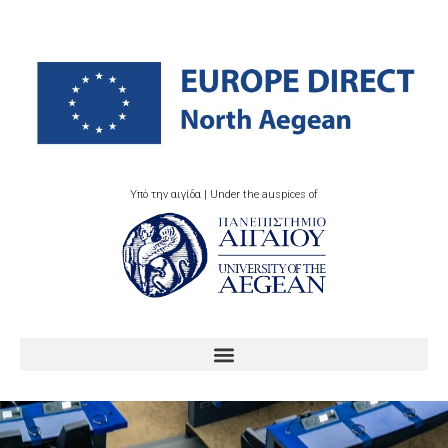
Υπό την αιγίδα | Under the auspices of