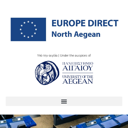
Υπό την αιγίδα | Under the auspices of