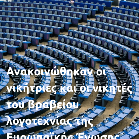
Ανακοινώθηκαν οι
νικήτριες και οι νικητές
του βραβείου
λογοτεχνίας της
Ευρωπαϊκής Ένωσης