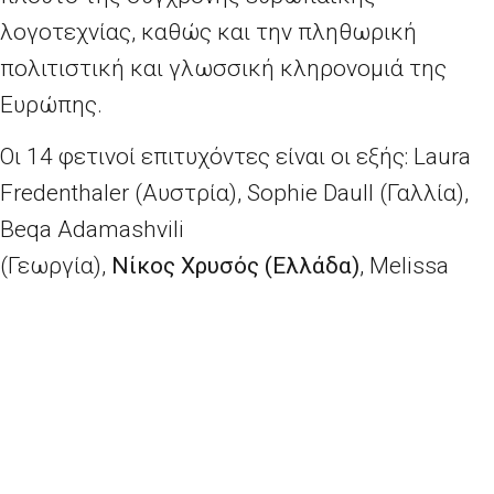
λογοτεχνίας, καθώς και την πληθωρική
πολιτιστική και γλωσσική κληρονομιά της
Ευρώπης.
Οι
14
φετινοί
επιτυχόντες
είναι
οι
εξής
: Laura
Fredenthaler (
Αυστρία
), Sophie Daull (
Γαλλία
),
Beqa Adamashvili
(
Γεωργία
),
Νίκος
Χρυσός
(
Ελλάδα
)
, Melissa
Harrison (
Ηνωμένο
Βασίλειο
), Jan Carson
(
Ιρλανδία
), Giovanni Dozzini (
Ιταλία
), Daina
Opolskaite (
Λιθουανία
), Réka Mán Várhegyi
(
Ουγγαρία
), Halya Shyyan (
Ουκρανία
), Marta
Dzido (
Πολωνία
), Tatiana Țîbuleac (
Ρουμανία
),
Ivana Dobrakovová (
Σλοβακία
)
και
Piia Leino