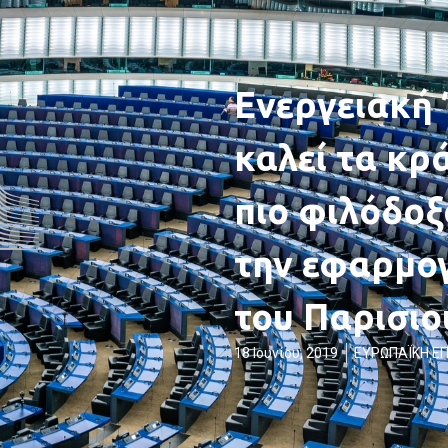
Ενεργειακή 
καλεί τα κρ
πιο φιλόδοξ
την εφαρμο
του Παρισιο
18 Ιουνίου, 2019
ΕΥΡΩΠΑΪΚΗ Ε