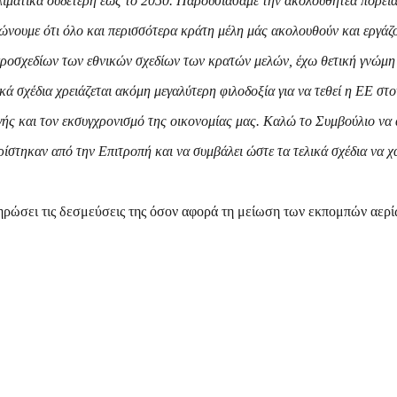
ιματικά ουδέτερη έως το 2050. Παρουσιάσαμε την ακολουθητέα πορεία
τώνουμε ότι όλο και περισσότερα κράτη μέλη μάς ακολουθούν και εργάζον
ροσχεδίων των εθνικών σχεδίων των κρατών μελών, έχω θετική γνώμη 
κά σχέδια χρειάζεται ακόμη μεγαλύτερη φιλοδοξία για να τεθεί η ΕΕ στ
ής και τον εκσυγχρονισμό της οικονομίας μας. Καλώ το Συμβούλιο να α
ρίστηκαν από την Επιτροπή και να συμβάλει ώστε τα τελικά σχέδια να χ
ρώσει τις δεσμεύσεις της όσον αφορά τη μείωση των εκπομπών αερί
ή, οικονομικά προσιτή και βιώσιμη ενέργεια. Έχουμε δημιουργήσει έ
 το οποίο τόσο η Ένωση όσο και τα κράτη μέλη της προγραμματίζουν α
 2030 και για μια κοινωνικά δίκαιη και οικονομικά αποδοτική μετάβα
των εθνικών σχεδίων, η Επιτροπή εξέτασε την αθροιστική συμβολή τ
ιώξεων για το 2030 της ΕΕ. Όπως έχουν σήμερα, τα προσχέδια των Ε