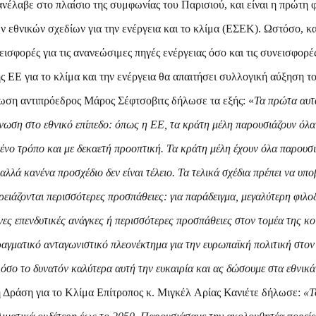
λαβε στο πλαίσιο της συμφωνίας του Παρισιού, και είναι η πρώτη 
ν εθνικών σχεδίων για την ενέργεια και το κλίμα (ΕΣΕΚ). Ωστόσο, κα
ισφορές για τις ανανεώσιμες πηγές ενέργειας όσο και τις συνεισφορέ
 ΕΕ για το κλίμα και την ενέργεια θα απαιτήσει συλλογική αύξηση το
νωση αντιπρόεδρος Μάρος
Σέφτσοβιτς
δήλωσε τα εξής: «
Τα πρώτα αυτά
νωση στο εθνικό επίπεδο: όπως η ΕΕ, τα κράτη μέλη παρουσιάζουν όλα π
νο τρόπο και με δεκαετή προοπτική. Τα κράτη μέλη έχουν όλα παρουσι
αλλά κανένα προσχέδιο δεν είναι τέλειο. Τα τελικά σχέδια πρέπει να υπο
χρειάζονται περισσότερες προσπάθειες: για παράδειγμα, μεγαλύτερη φιλο
ένες επενδυτικές ανάγκες ή περισσότερες προσπάθειες στον τομέα της κ
αγματικό ανταγωνιστικό πλεονέκτημα για την ευρωπαϊκή πολιτική στον 
όσο το δυνατόν καλύτερα αυτή την ευκαιρία και ας δώσουμε στα εθνικά
τη Δράση για το Κλίμα Επίτροπος κ. Μιγκέλ
Αρίας Κανιέτε
δήλωσε:
«Τ