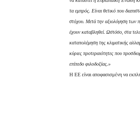
να καταστεί η Ευρωπαϊκή Ένωση κλ
τα εμπρός. Είναι θετικό που διαπισ
στόχου. Μετά την αξιολόγηση των π
έχουν καταβληθεί. Ωστόσο, στα τελι
καταπολέμηση της κλιματικής αλλαγ
κύριες προτεραιότητες που προσδιο
επίπεδο φιλοδοξίας.»
Η ΕΕ είναι αποφασισμένη να εκπλη
παράσχει στους πολίτες της ασφαλ
και κλιματικής διακυβέρνησης, με
συλλογικά τους στόχους μας για το
άποψη οικονομία έως το 2050.
Κατά την ανάλυση των προσχεδίων 
Ενεργειακής Ένωσης και των επιδ