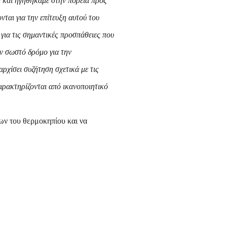
 και ηγηθήκαμε στην πορεία προς
ται για την επίτευξη αυτού του
για τις σημαντικές προσπάθειες που
ον σωστό δρόμο για την
ρχίσει συζήτηση σχετικά με τις
αρακτηρίζονται από ικανοποιητικό
ων του θερμοκηπίου και να
να μοναδικό σύστημα ενεργειακής
πό κοινού και υλοποιούν
ση σε μια ουδέτερη από κλιματική
ους στην επίτευξη των στόχων της
ΣΕΚ υστερούν όσον αφορά τόσο τις