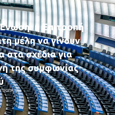
Ένωση: η Επιτροπή
άτη μέλη να γίνουν
α στα σχέδια για
γή της συμφωνίας
ύ
ΠΙΤΡΟΠΉ
,
Νέα