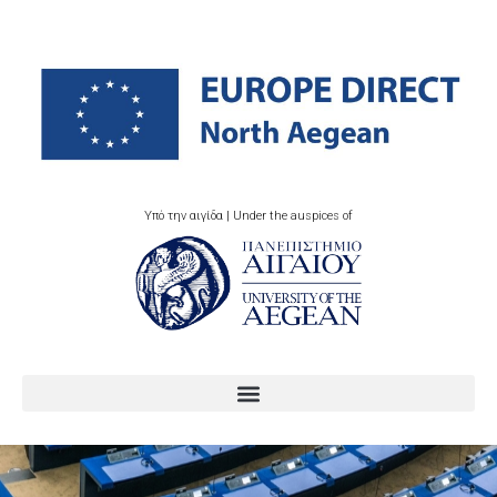
Υπό την αιγίδα | Under the auspices of