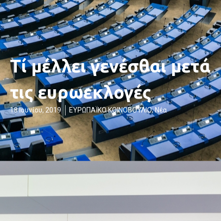
Τί μέλλει γενέσθαι μετά
τις ευρωεκλογές
18 Ιουνίου, 2019
ΕΥΡΩΠΑΪΚΟ ΚΟΙΝΟΒΟΥΛΙΟ
,
Νέα