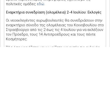
πολιτικές ομάδες
εδώ
.
Εναρκτήρια συνεδρίαση (ολομέλεια) 2-4 Ιουλίου: Εκλογές
Οι νεοεκλεγέντες ευρωβουλευτές θα συνεδριάσουν στην
εναρκτήριο σύνοδο της ολομέλειας του Κοινοβουλίου στο
Στρασβούργο από τις 2 έως τις 4 Ιουλίου για να εκλέξουν
τον Πρόεδρο, τους 14 Αντιπροέδρους και τους πέντε
Κοσμήτορες.
Όλα όσα χρειάζεται να γνωρίζετε για αυτές τις εκλογές,
τις διαδικασίες κλπ. μπορείτε να τα βρείτε
εδώ
.
Το Κοινοβούλιο θα ψηφίσει επίσης για την
αριθμητική
σύνθεση
των μόνιμων επιτροπών και υποεπιτροπών του
Κοινοβουλίου, σηματοδοτώντας το ξεκίνημα της νέας
νομοθετικής περιόδου. Τις επόμενες εβδομάδες, οι
επιτροπές
θα συνεδριάσουν για πρώτη φορά
προκειμένου να εκλέξουν τους αντίστοιχους προέδρους
και αντιπροέδρους τους.
Εκλογή του Προέδρου της Ευρωπαϊκής Επιτροπής
Η πρώτη ευκαιρία για το Ευρωπαϊκό Κοινοβούλιο να
εκλέξει τον ή την Πρόεδρο της Ευρωπαϊκής Επιτροπής