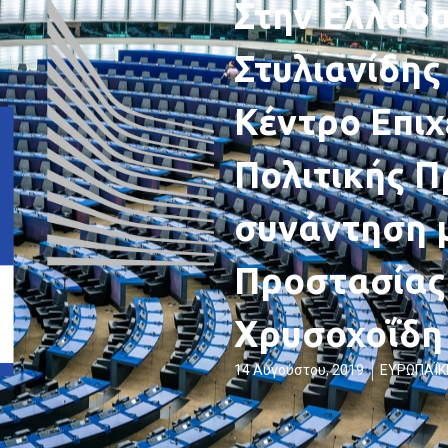
Στην Ελλάδα
Στυλιανίδης
Κέντρο Επι
Πολιτικής Π
συνάντηση 
Προστασίας
Χρυσοχοΐδη
14 Αυγούστου, 2019
ΕΥΡΩΠΑΪΚ