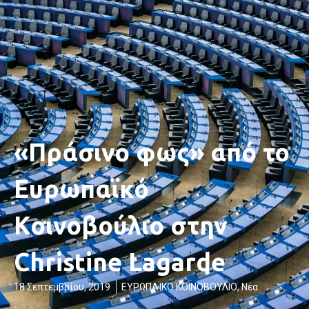
«Πράσινο φως» από το
Ευρωπαϊκό
Κοινοβούλιο στην
Christine Lagarde
18 Σεπτεμβρίου, 2019
ΕΥΡΩΠΑΪΚΟ ΚΟΙΝΟΒΟΥΛΙΟ
,
Νέα