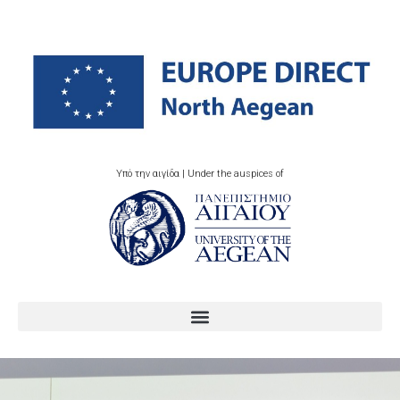
Υπό την αιγίδα | Under the auspices of