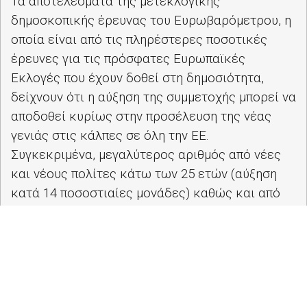
Τα αποτελέσματα της μετεκλογικής
δημοσκοπικής έρευνας του Ευρωβαρόμετρου, η
οποία είναι από τις πληρέστερες ποσοτικές
έρευνες για τις πρόσφατες Ευρωπαϊκές
Εκλογές που έχουν δοθεί στη δημοσιότητα,
δείχνουν ότι η αύξηση της συμμετοχής μπορεί να
αποδοθεί κυρίως στην προσέλευση της νέας
γενιάς στις κάλπες σε όλη την ΕΕ.
Συγκεκριμένα, μεγαλύτερος αριθμός από νέες
και νέους πολίτες κάτω των 25 ετών (αύξηση
κατά 14 ποσοστιαίες μονάδες) καθώς και από
την ηλικιακή ομάδα 25–39 (κατά 12 ποσοστιαίες
μονάδες) προσήλθε στις κάλπες σε σύγκριση με
παλιότερες εκλογικές αναμετρήσεις.
Η συνολική συμμετοχή έφτασε το 50,6%, το
οποίο είναι το υψηλότερο πανευρωπαϊκό