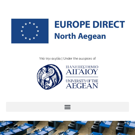
Υπό την αιγίδα | Under the auspices of