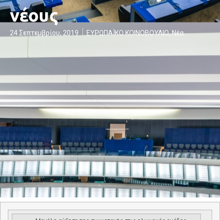
νέους
24 Σεπτεμβρίου, 2019
ΕΥΡΩΠΑΪΚΟ ΚΟΙΝΟΒΟΥΛΙΟ
,
Νέα