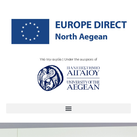
Υπό την αιγίδα | Under the auspices of