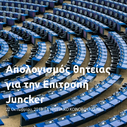
Απολογισμός θητείας
για την Επιτροπή
Juncker
22 Οκτωβρίου, 2019
ΕΥΡΩΠΑΪΚΟ ΚΟΙΝΟΒΟΥΛΙΟ
,
Νέα