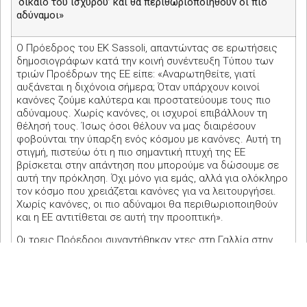
‘δίκαιο του ισχυρού’ και θα περιθωριοποιηθούν οι πιο
αδύναμοι»
Ο Πρόεδρος του ΕΚ
Sassoli
, απαντώντας σε ερωτήσεις
δημοσιογράφων κατά την κοινή συνέντευξη Τύπου των
τριών Προέδρων της ΕΕ είπε: «Αναρωτηθείτε, γιατί
αυξάνεται η διχόνοια σήμερα; Όταν υπάρχουν κοινοί
κανόνες ζούμε καλύτερα και προστατεύουμε τους πιο
αδύναμους. Χωρίς κανόνες, οι ισχυροί επιβάλλουν τη
θέλησή τους. Ίσως όσοι θέλουν να μας διαιρέσουν
φοβούνται την ύπαρξη ενός κόσμου με κανόνες. Αυτή τη
στιγμή, πιστεύω ότι η πιο σημαντική πτυχή της ΕΕ
βρίσκεται στην απάντηση που μπορούμε να δώσουμε σε
αυτή την πρόκληση. Όχι μόνο για εμάς, αλλά για ολόκληρο
τον κόσμο που χρειάζεται κανόνες για να λειτουργήσει.
Χωρίς κανόνες, οι πιο αδύναμοι θα περιθωριοποιηθούν
και η ΕΕ αντιτίθεται σε αυτή την προοπτική».
Οι τρεις Πρόεδροι συναντήθηκαν χτες στη Γαλλία στην
ιστορική κατοικία του
Jean Monnet
για να συσκεφθούν για
τις προκλήσεις που θα φέρει το μέλλον της ΕΕ. Ο
Πρόεδρος
Sassoli
, ο Πρόεδρος
Michel
και η
Πρόεδρος
von der Leyen
παραχώρησαν δηλώσεις
σήμερα στο κέντρο επισκεπτών «
Parlamentarium
» στις