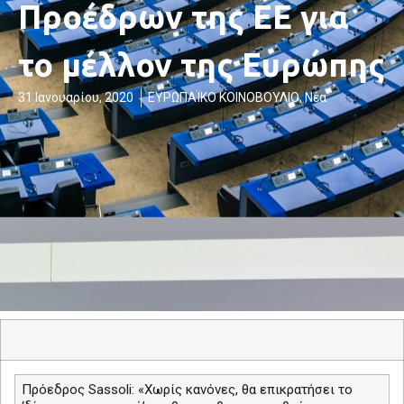
Προέδρων της ΕΕ για
το μέλλον της Ευρώπης
31 Ιανουαρίου, 2020
ΕΥΡΩΠΑΪΚΟ ΚΟΙΝΟΒΟΥΛΙΟ
,
Νέα
Πρόεδρος
Sassoli
: «Χωρίς κανόνες, θα επικρατήσει το