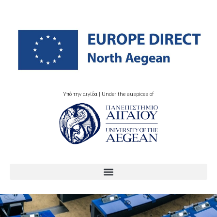
Υπό την αιγίδα | Under the auspices of