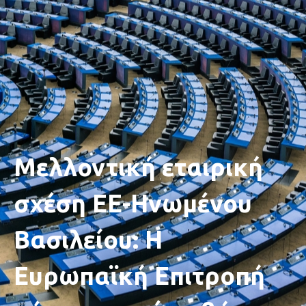
Μελλοντική εταιρική
σχέση ΕΕ-Ηνωμένου
Βασιλείου: Η
Ευρωπαϊκή Επιτροπή