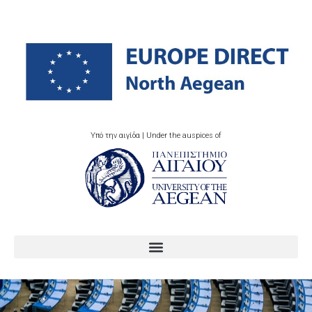
Υπό την αιγίδα | Under the auspices of