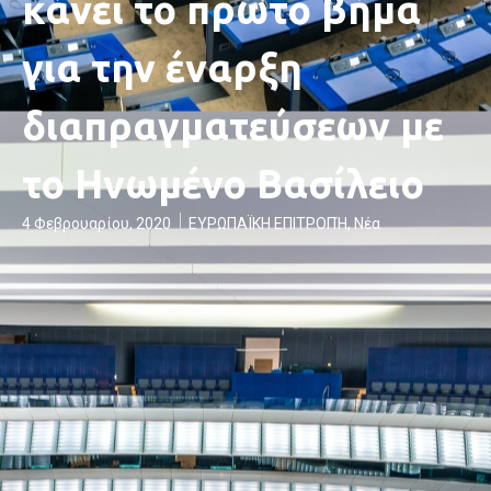
κάνει το πρώτο βήμα
για την έναρξη
διαπραγματεύσεων με
το Ηνωμένο Βασίλειο
4 Φεβρουαρίου, 2020
ΕΥΡΩΠΑΪΚΗ ΕΠΙΤΡΟΠΉ
,
Νέα