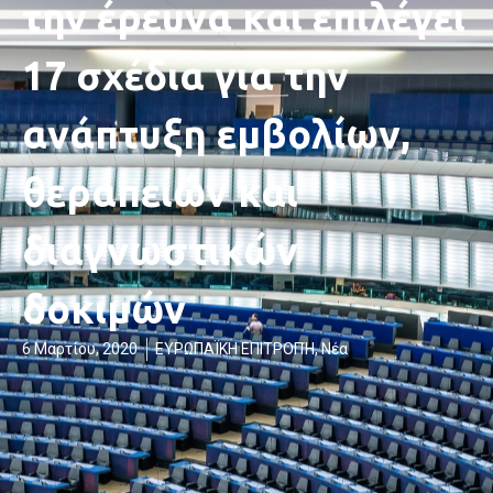
την έρευνα και επιλέγει
17 σχέδια για την
ανάπτυξη εμβολίων,
θεραπειών και
διαγνωστικών
δοκιμών
6 Μαρτίου, 2020
ΕΥΡΩΠΑΪΚΗ ΕΠΙΤΡΟΠΉ
,
Νέα