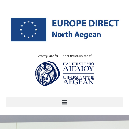
Υπό την αιγίδα | Under the auspices of