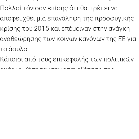
Πολλοί τόνισαν επίσης ότι θα πρέπει να
αποφευχθεί μια επανάληψη της προσφυγικής
κρίσης του 2015 και επέμειναν στην ανάγκη
αναθεώρησης των κοινών κανόνων της ΕΕ για
το άσυλο.
Κάποιοι από τους επικεφαλής των πολιτικών
ομάδων ζήτησαν την επανεξέταση της
συμφωνίας της ΕΕ με την Τουρκία, η οποία
συμφωνήθηκε και τέθηκε σε ισχύ το 2016 για
να περιορίσει το ρυθμό αφίξεων αιτούντων
άσυλο και μεταναστών με αντάλλαγμα
οικονομική βοήθεια από την ΕΕ. Άλλοι
εξέφρασαν την έντονη ανησυχία τους για την