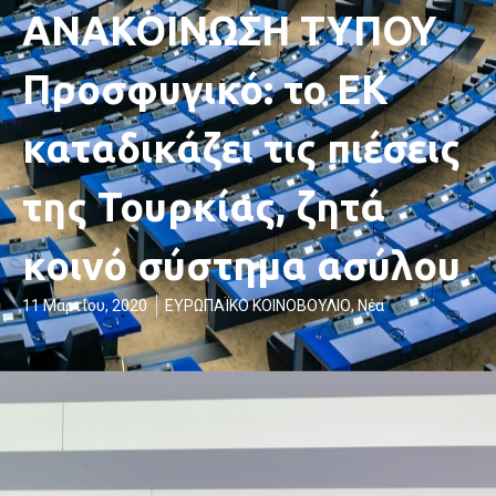
ΑΝΑΚΟΙΝΩΣΗ ΤΥΠΟΥ
Προσφυγικό: το ΕΚ
καταδικάζει τις πιέσεις
της Τουρκίας, ζητά
κοινό σύστημα ασύλου
11 Μαρτίου, 2020
ΕΥΡΩΠΑΪΚΟ ΚΟΙΝΟΒΟΥΛΙΟ
,
Νέα