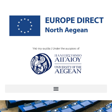
Υπό την αιγίδα | Under the auspices of