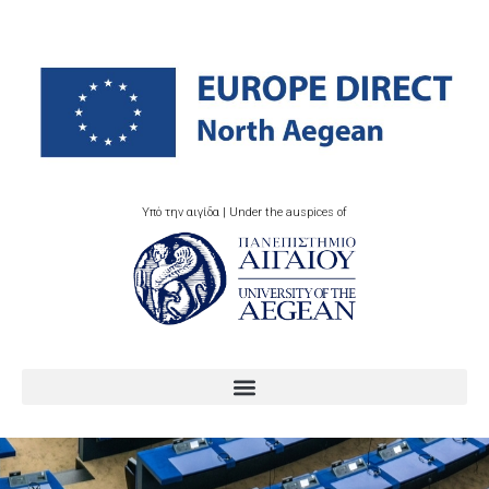
Υπό την αιγίδα | Under the auspices of