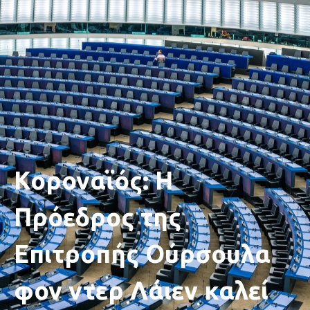
Κοροναϊός: Η
Πρόεδρος της
Επιτροπής Ούρσουλα
φον ντερ Λάιεν καλεί