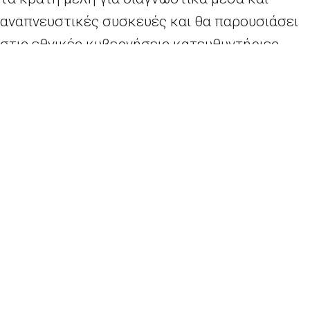
αναπνευστικές συσκευές και θα παρουσιάσει
στις εθνικές κυβερνήσεις κατευθυντήριες
γραμμές σχετικά με τα μέτρα στα σύνορα.
«Η προστασία της υγείας των πολιτών δεν θα
πρέπει να εμποδίζει την πρόσβαση των
αγαθών και του απαραίτητου προσωπικού
στους ασθενείς, στα συστήματα υγείας, στα
εργοστάσια και στα καταστήματα», δήλωσε η
Πρόεδρος φον ντερ Λάιεν, τονίζοντας ότι είναι
αναγκαία η ταχεία επεξεργασία μιας
συντονισμένης αντίδρασης.
Μπείτε
εδώ
για το βιντεοσκοπημένο μήνυμα.