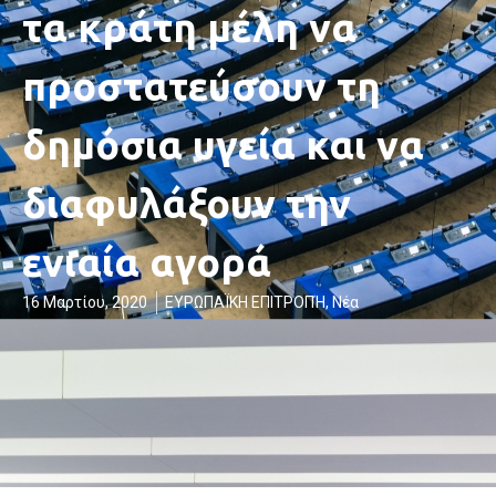
τα κράτη μέλη να
προστατεύσουν τη
δημόσια υγεία και να
διαφυλάξουν την
ενιαία αγορά
16 Μαρτίου, 2020
ΕΥΡΩΠΑΪΚΗ ΕΠΙΤΡΟΠΉ
,
Νέα