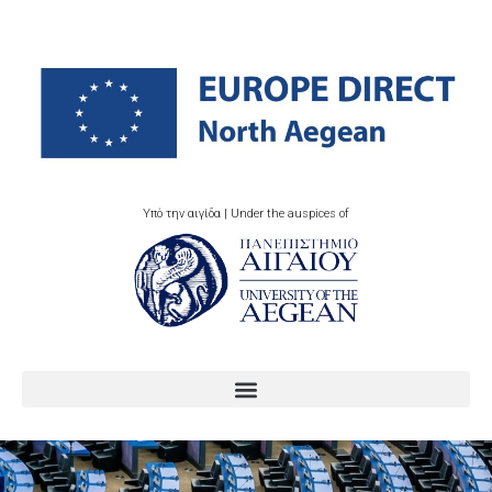
Υπό την αιγίδα | Under the auspices of