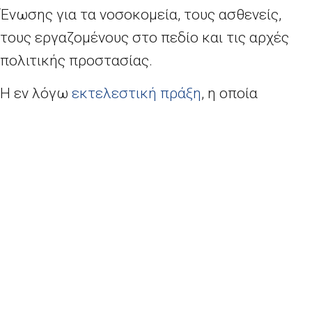
Ένωσης για τα νοσοκομεία, τους ασθενείς,
τους εργαζομένους στο πεδίο και τις αρχές
πολιτικής προστασίας.
Η εν λόγω
εκτελεστική πράξη
,
η οποία
εκδόθηκε με τη διαδικασία του επείγοντος και
δημοσιεύτηκε σήμερα, προβλέπει άδειες για
τις εξαγωγές σε τρίτες χώρες. Θα ισχύσει για
διάστημα έξι εβδομάδων, κατά το οποίο θα
ζητηθεί η γνώμη των κρατών μελών σχετικά
με τυχόν προσαρμογές, το πεδίο εφαρμογής
του μέτρου και τα μελλοντικά βήματα.
H ενοποιημένη ευρωπαϊκή απάντηση
υπερβαίνει τις μεμονωμένες προσεγγίσεις