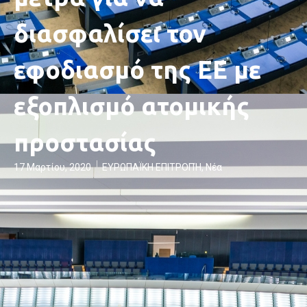
διασφαλίσει τον
εφοδιασμό της ΕΕ με
εξοπλισμό ατομικής
προστασίας
17 Μαρτίου, 2020
ΕΥΡΩΠΑΪΚΗ ΕΠΙΤΡΟΠΉ
,
Νέα