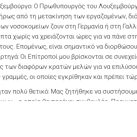
ξεμβούργο: Ο Πρωθυπουργός του Λουξεμβούργο
ήρως από τη μετακίνηση των εργαζομένων, διό
ων νοσοκομείων ζουν στη Γερμανία ή στη Γαλλί
τα χωρίς να χρειάζονται ώρες για να πάνε στη
τους. Επομένως, είναι σημαντικό να διορθώσο
φορτηγά: Οι Επίτροποί μου βρίσκονται σε συνεχε
ς των διαφόρων κρατών μελών για να επιλύσου
 γραμμές, οι οποίες εγκρίθηκαν και πρέπει τώ
ήταν πολύ θετικό: Μας ζητήθηκε να συστήσουμε
όγων— η οποία θα παρέχει συμβουλές. Πραγμα
ιστώσαμε ότι στη σύστασή τους εγκρίνουν πλή
». Συνεπώς είναι απολύτως ορθή η επιβολή α
ισμένων στην επιστήμη μέτρων για να επιβρα