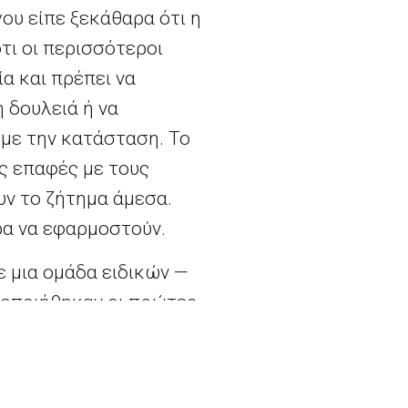
υ είπε ξεκάθαρα ότι η
τι οι περισσότεροι
α και πρέπει να
 δουλειά ή να
υμε την κατάσταση. Το
ίς επαφές με τους
ν το ζήτημα άμεσα.
ρα να εφαρμοστούν.
 μια ομάδα ειδικών —
τοποιήθηκαν οι πρώτες
ρως τα μέτρα
υτών των καλά
δυνθεί η εξάπλωση του