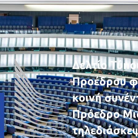
Δελτίο Τύπο
Προέδρου φο
κοινή συνέν
Πρόεδρο Μισ
τηλεδιάσκε