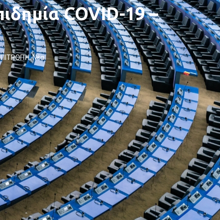
επιδημία COVID-19 –
ΕΠΙΤΡΟΠΉ
,
Νέα