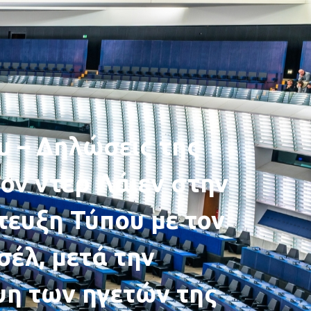
υ – Δηλώσεις της
ν ντερ Λάιεν στην
τευξη Τύπου με τον
έλ, μετά την
ψη των ηγετών της