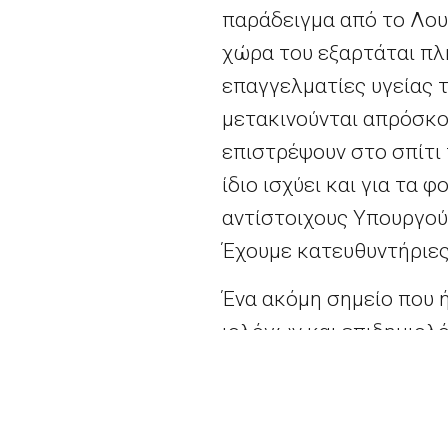
παράδειγμα από το Λου
χώρα του εξαρτάται πλ
επαγγελματίες υγείας τ
μετακινούνται απρόσκοπ
επιστρέψουν στο σπίτι 
ίδιο ισχύει και για τα 
αντίστοιχους Υπουργού
Έχουμε κατευθυντήριες
Ένα ακόμη σημείο που 
ιολόγων και επιδημιολ
συνεδριάσεις και διαπ
«κοινωνικής απόστασης
τεκμηριωμένων και βασ