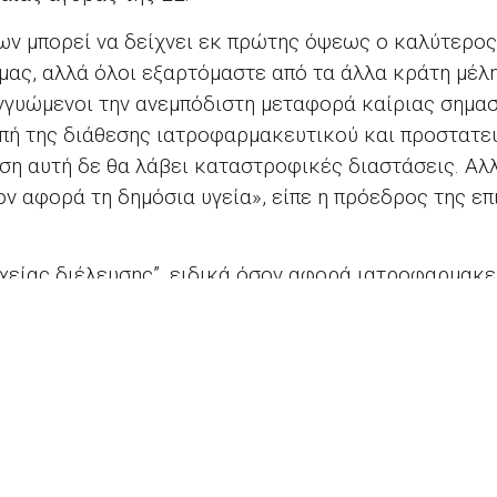
ων μπορεί να δείχνει εκ πρώτης όψεως ο καλύτερος
μας, αλλά όλοι εξαρτόμαστε από τα άλλα κράτη μέλη
γγυώμενοι την ανεμπόδιστη μεταφορά καίριας σημα
οπή της διάθεσης ιατροφαρμακευτικού και προστατε
ίση αυτή δε θα λάβει καταστροφικές διαστάσεις. Α
 αφορά τη δημόσια υγεία», είπε η πρόεδρος της ε
χείας διέλευσης”, ειδικά όσον αφορά ιατροφαρμακε
, είναι ύψιστης σημασίας για τις επόμενες ημέρες 
ενη στις δεσμεύσεις που ανέλαβαν τα κράτη μέλη ό
οπλισμού
.
πής Μεταφορών κα.
Karima Delli
είπε ότι η ομαλή δι
ρατών μελών είναι ουσιώδεις παράμετροι για την αν
ους να κρατήσουμε σε λειτουργία τα συστήματα μετ