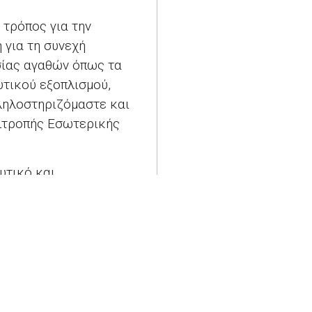
 τρόπος για την
 για τη συνεχή
σίας αγαθών όπως τα
υτικού εξοπλισμού,
λληλοστηριζόμαστε και
πιτροπής Εσωτερικής
υτικό και
και εβδομάδες» τόνισε η
σον αφορά την
προμήθεια
έλευση των συνόρων και
τιμετώπιση της κρίσης.
αφορών μας και να