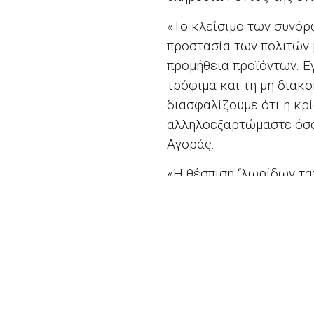
«Το κλείσιμο των συνόρ
προστασία των πολιτών 
προμήθεια προϊόντων. Ε
τρόφιμα και τη μη διακ
διασφαλίζουμε ότι η κρ
αλληλοεξαρτώμαστε όσον
Αγοράς.
«Η θέσπιση “λωρίδων τα
προστατευτικό εξοπλισμό
κα.
De Sutter
, αναφερόμ
ιατροφαρμακευτικού εξ
Η πρόεδρος της επιτρο
ο συντονισμός μεταξύ κ
«Πρέπει να βρούμε τρόπ