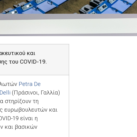
κευτικού και
ίσης του
COVID
-19.
αλωτών
Petra De
Delli
(Πράσινοι, Γαλλία)
α στηρίξουν τη
ις ευρωβουλευτών και
OVID
-19 είναι η
ών και βασικών