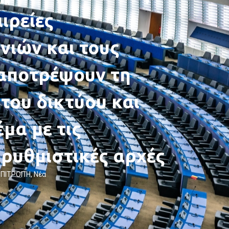
αιρείες
νιών και τους
 αποτρέψουν τη
του δικτύου και
μα με τις
ρυθμιστικές αρχές
ΕΠΙΤΡΟΠΉ
,
Νέα