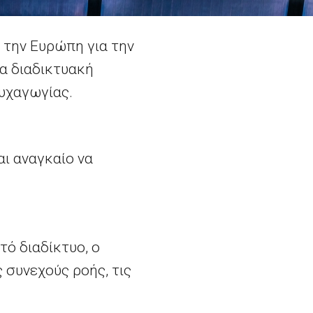
 την Ευρώπη για την
ια διαδικτυακή
υχαγωγίας.
αι αναγκαίο να
τό διαδίκτυο, ο
 συνεχούς ροής, τις