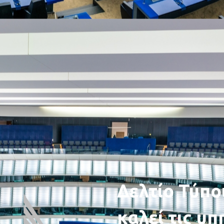
Δελτίο Τύπο
καλεί τις υ