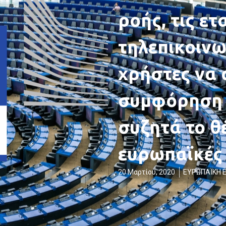
ροής, τις ετ
τηλεπικοινω
χρήστες να
συμφόρηση 
συζητά το θέ
ευρωπαϊκές 
20 Μαρτίου, 2020
ΕΥΡΩΠΑΪΚΗ 