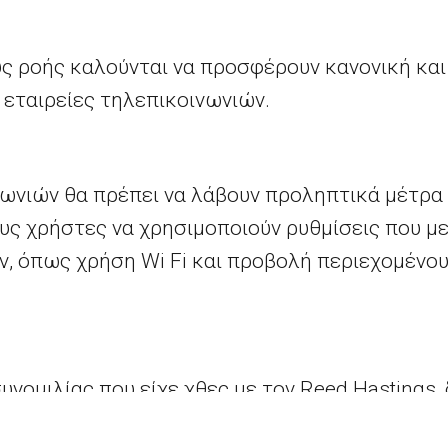
ς ροής καλούνται να προσφέρουν κανονική και
 εταιρείες τηλεπικοινωνιών.
ινωνιών θα πρέπει να λάβουν προληπτικά μέτρα
υς χρήστες να χρησιμοποιούν ρυθμίσεις που μ
ν, όπως χρήση
Wi
Fi
και προβολή περιεχομένου
υνομιλίας που είχε χθες με τον
Reed
Hastings
,
 ροής
Netflix
, ο Επίτροπος
Μπρετόν
δήλωσε: «
Η 