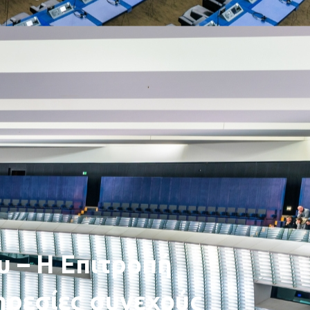
υ – Η Επιτροπή
πηρεσίες συνεχούς