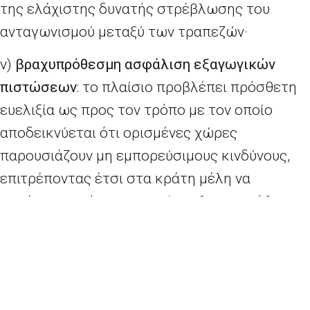
της ελάχιστης δυνατής στρέβλωσης του
ανταγωνισμού μεταξύ των τραπεζών·
v
)
βραχυπρόθεσμη ασφάλιση εξαγωγικών
πιστώσεων
: το πλαίσιο προβλέπει πρόσθετη
ευελιξία ως προς τον τρόπο με τον οποίο
αποδεικνύεται ότι ορισμένες χώρες
παρουσιάζουν μη εμπορεύσιμους κινδύνους,
επιτρέποντας έτσι στα κράτη μέλη να
παρέχουν, εφόσον απαιτείται, βραχυπρόθεσμη
ασφάλιση εξαγωγικών πιστώσεων.
Δεδομένου του περιορισμένου μεγέθους του
προϋπολογισμού της ΕΕ, η κύρια απόκριση θα
προέλθει από τους εθνικούς