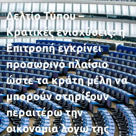
Δελτίο Τύπου –
Κρατικές ενισχύσεις: η
Επιτροπή εγκρίνει
προσωρινό πλαίσιο
ώστε τα κράτη μέλη να
μπορούν στηρίξουν
περαιτέρω την
οικονομία λόγω της