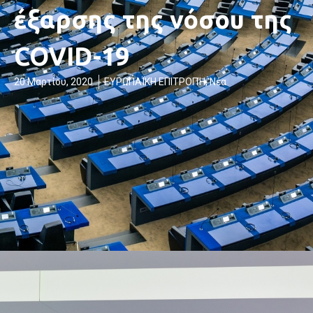
έξαρσης της νόσου της
COVID-19
20 Μαρτίου, 2020
ΕΥΡΩΠΑΪΚΗ ΕΠΙΤΡΟΠΉ
,
Νέα