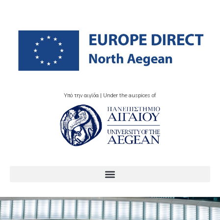
Υπό την αιγίδα | Under the auspices of