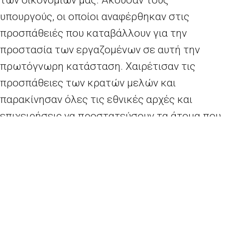
υπουργούς, οι οποίοι αναφέρθηκαν στις
προσπάθειές που καταβάλλουν για την
προστασία των εργαζομένων σε αυτή την
πρωτόγνωρη κατάσταση. Χαιρέτισαν τις
προσπάθειες των κρατών μελών και
παρακίνησαν όλες τις εθνικές αρχές και
επιχειρήσεις να προστατεύσουν τα άτομα που
πλήττονται περισσότερο. Ενθάρρυναν τα
κράτη μέλη να συνεργαστούν στενά με τους
κοινωνικούς εταίρους —τις συνδικαλιστικές
οργανώσεις και τις επαγγελματικές ενώσεις—
που θα αποτελέσουν βασικούς συμμάχους για
την αντιμετώπιση των κοινωνικοοικονομικών