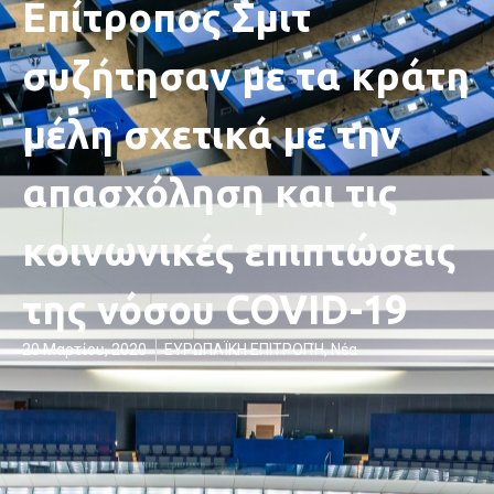
Επίτροπος Σμιτ
συζήτησαν με τα κράτη
μέλη σχετικά με την
απασχόληση και τις
κοινωνικές επιπτώσεις
της νόσου COVID-19
20 Μαρτίου, 2020
ΕΥΡΩΠΑΪΚΗ ΕΠΙΤΡΟΠΉ
,
Νέα