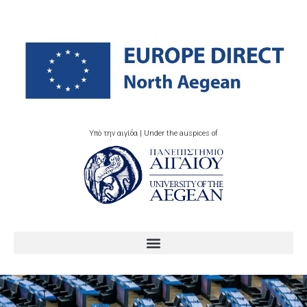
Υπό την αιγίδα | Under the auspices of