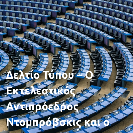
Δελτίο Τύπου – Ο
Εκτελεστικός
Αντιπρόεδρος
Ντομπρόβσκις και ο