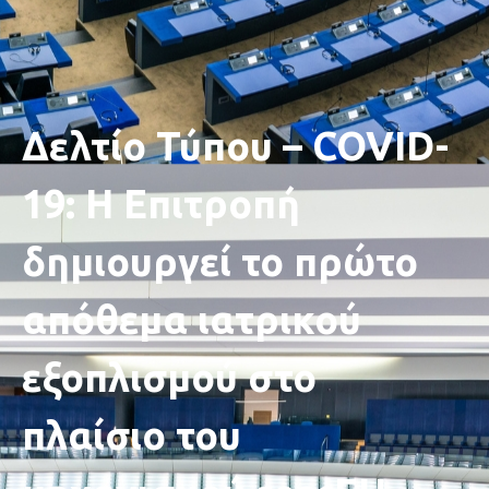
Δελτίο Τύπου – COVID-
19: Η Επιτροπή
δημιουργεί το πρώτο
απόθεμα ιατρικού
εξοπλισμού στο
πλαίσιο του