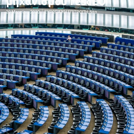
μηχανισμού rescEU
20 Μαρτίου, 2020
ΕΥΡΩΠΑΪΚΗ ΕΠΙΤΡΟΠΉ
,
Νέα