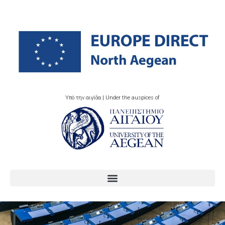
Υπό την αιγίδα | Under the auspices of