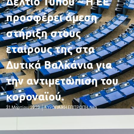
Δελτίο Τύπου – Η ΕΕ
προσφέρει άμεση
στήριξη στους
εταίρους της στα
Δυτικά Βαλκάνια για
την αντιμετώπιση του
κοροναϊού.
31 Μαρτίου, 2020
ΕΥΡΩΠΑΪΚΗ ΕΠΙΤΡΟΠΉ
,
Νέα