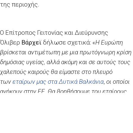
της περιοχής.
Ο Επίτροπος Γειτονίας και Διεύρυνσης
Όλιβερ
Βάρχεϊ
δήλωσε σχετικά: «
Η Ευρώπη
βρίσκεται αντιμέτωπη με μια πρωτόγνωρη κρίση
δημόσιας υγείας, αλλά ακόμη και σε αυτούς τους
χαλεπούς καιρούς θα είμαστε στο πλευρό
των
εταίρων μας στα Δυτικά Βαλκάνια
,
οι οποίοι
ανήκουν στην ΕΕ. Θα βοηθήσουμε του εταίρους
μας να καλύψουν τις άμεσες ανάγκες των
συστημάτων υγείας τους και να προωθήσουν πιο
μακροπρόθεσμα μέτρα για τον μετριασμό των
κοινωνικοοικονομικών επιπτώσεων της κρίσης