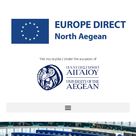
Υπό την αιγίδα | Under the auspices of