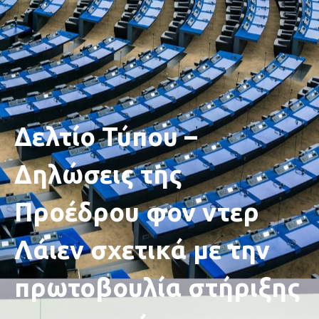
Δελτίο Τύπου –
Δηλώσεις της
Προέδρου φον ντερ
Λάιεν σχετικά με την
πρωτοβουλία στήριξης