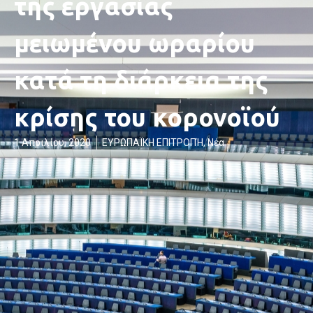
της εργασίας
μειωμένου ωραρίου
κατά τη διάρκεια της
κρίσης του κορονοϊού
1 Απριλίου, 2020
ΕΥΡΩΠΑΪΚΗ ΕΠΙΤΡΟΠΉ
,
Νέα