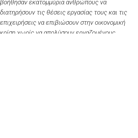
βοήθησαν εκατομμύρια ανθρώπους να
διατηρήσουν τις θέσεις εργασίας τους και τις
επιχειρήσεις να επιβιώσουν στην οικονομική
κρίση χωρίς να απολύσουν εργαζομένους.
Αυτό είναι το Sure: κρατική στήριξη της εργασίας
μειωμένου ωραρίου.
Μετρίασε τις επιπτώσεις της ύφεσης, διατήρησε
θέσεις εργασίας και επέτρεψε στις επιχειρήσεις
να επιστρέψουν δυναμικά στην αγορά. Η ιδέα
είναι απλή. Εάν δεν υπάρχουν παραγγελίες και οι
εταιρείες δεν έχουν δουλειά λόγω εξωτερικών
σοκ όπως ο κορονοϊός, δεν θα αναγκάζονται να
απολύουν τους εργαζομένους τους.