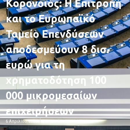
Κορονοϊός: Η Επιτροπή
και το Ευρωπαϊκό
Ταμείο Επενδύσεων
αποδεσμεύουν 8 δισ.
ευρώ για τη
χρηματοδότηση 100
000 μικρομεσαίων
επιχειρήσεων
6 Απριλίου, 2020
ΕΥΡΩΠΑΪΚΗ ΕΠΙΤΡΟΠΉ
,
Νέα