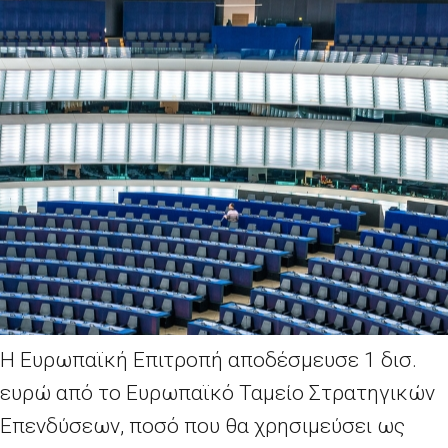
Η Ευρωπαϊκή Επιτροπή αποδέσμευσε 1 δισ.
ευρώ από το Ευρωπαϊκό Ταμείο Στρατηγικών
Επενδύσεων, ποσό που θα χρησιμεύσει ως