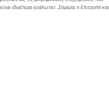
είναι ιδιαίτερα ευάλωτες. Σήμερα, η Επιτροπή και
το Ευρωπαϊκό Ταμείο Επενδύσεων καθιστούν
διαθέσιμη χρηματοδότηση ύψους 8 δισ. ευρώ και
παρέχουν άμεση βοήθεια ρευστότητας στις
μικρομεσαίες επιχειρήσεις της Ευρώπης που
πλήττονται από την πανδημία του κορονοϊού. Τα
χρήματα θα αρχίσουν να ρέουν ήδη από τον
τρέχοντα μήνα μέσω των κατά τόπους τραπεζών
και δανειοδοτών, ώστε να στηριχθούν οι
επιχειρήσεις που έχουν πληγεί βαριά από την
κρίση».