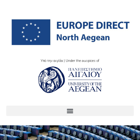
Υπό την αιγίδα | Under the auspices of