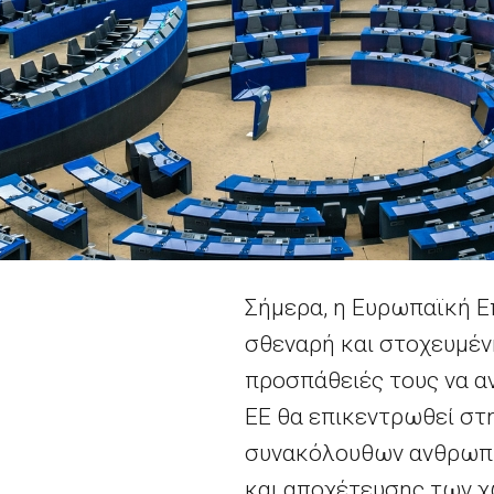
Σήμερα, η Ευρωπαϊκή Ε
σθεναρή και στοχευμέν
προσπάθειές τους να α
ΕΕ θα επικεντρωθεί στ
συνακόλουθων ανθρωπι
και αποχέτευσης των χ