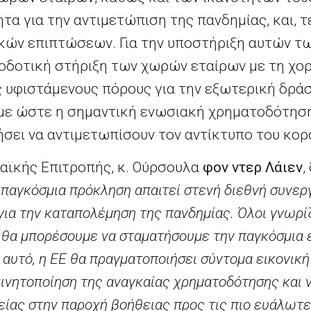
ητα για την αντιμετώπιση της πανδημίας, και, 
κών επιπτώσεων. Για την υποστήριξη αυτών τω
οδοτική στήριξη των χωρών εταίρων με τη χ
ς υφιστάμενους πόρους για την εξωτερική δράσ
ύμε ώστε η σημαντική ενωσιακή χρηματοδότηση
ήσει να αντιμετωπίσουν τον αντίκτυπο του κορ
αϊκής Επιτροπής, κ. Ούρσουλα
φον ντερ Λάιεν
,
 παγκόσμια πρόκληση απαιτεί στενή διεθνή συνερ
ια την καταπολέμηση της πανδημίας. Όλοι γνωρίζ
 θα μπορέσουμε να σταματήσουμε την παγκόσμια
ό αυτό, η ΕΕ θα πραγματοποιήσει σύντομα εικον
ινητοποίηση της αναγκαίας χρηματοδότησης και ν
είας στην παροχή βοήθειας προς τις πιο ευάλωτ