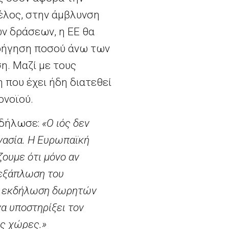
τέλος, στην άμβλυνση
ν δράσεων, η ΕΕ θα
ορήγηση ποσού άνω των
η. Μαζί με τους
 που έχει ήδη διατεθεί
ονοϊού.
 δήλωσε:
«Ο ιός δεν
γασία. Η Ευρωπαϊκή
ουμε ότι μόνο αν
 εξάπλωση του
ική εκδήλωση δωρητών
α υποστηρίξει τον
ες χώρες.»