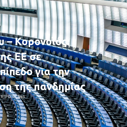
υ – Κορονοϊός:
ης ΕΕ σε
πίπεδο για την
ση της πανδημίας
ΕΠΙΤΡΟΠΉ
,
Νέα