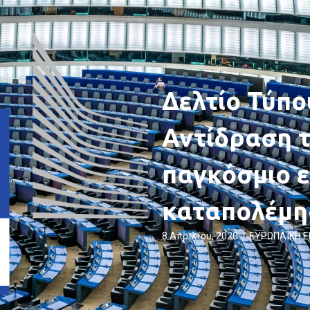
Δελτίο Τύπο
Αντίδραση τ
παγκόσμιο ε
καταπολέμη
8 Απριλίου, 2020
ΕΥΡΩΠΑΪΚΗ 