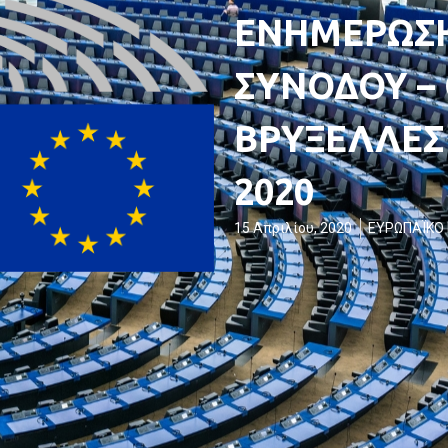
ΕΝΗΜΕΡΩΣΗ
ΣΥΝΟΔΟΥ –
ΒΡΥΞΕΛΛΕΣ 
2020
15 Απριλίου, 2020
ΕΥΡΩΠΑΪΚΟ 